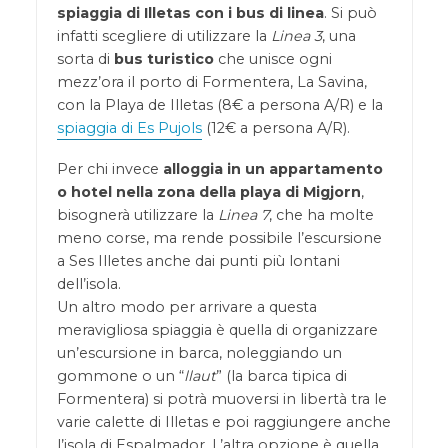
spiaggia di Illetas con i bus di linea
. Si può
infatti scegliere di utilizzare la
Linea 3
, una
sorta di
bus turistico
che unisce ogni
mezz’ora il porto di Formentera, La Savina,
con la Playa de Illetas (8€ a persona A/R) e la
spiaggia di Es Pujols
(12€ a persona A/R).
Per chi invece
alloggia in un appartamento
o hotel nella zona della playa di Migjorn
,
bisognerà utilizzare la
Linea 7
, che ha molte
meno corse, ma rende possibile l’escursione
a Ses Illetes anche dai punti più lontani
dell’isola.
Un altro modo per arrivare a questa
meravigliosa spiaggia è quella di organizzare
un’escursione in barca, noleggiando un
gommone o un “
llaut
” (la barca tipica di
Formentera) si potrà muoversi in libertà tra le
varie calette di Illetas e poi raggiungere anche
l’isola di Espalmador. L’altra opzione è quella