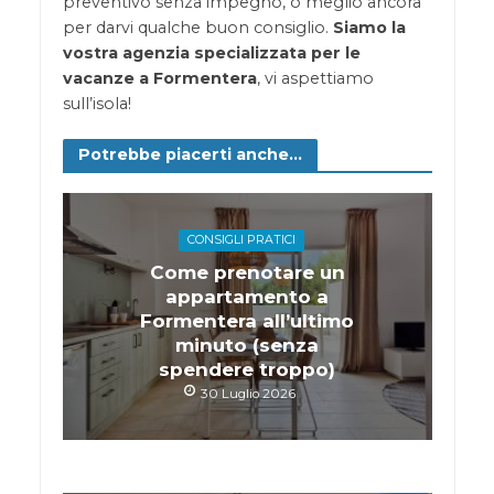
preventivo senza impegno, o meglio ancora
per darvi qualche buon consiglio.
Siamo la
vostra agenzia specializzata per le
vacanze a Formentera
, vi aspettiamo
sull’isola!
Potrebbe piacerti anche...
CONSIGLI PRATICI
Come prenotare un
appartamento a
Formentera all’ultimo
minuto (senza
spendere troppo)
30 Luglio 2026