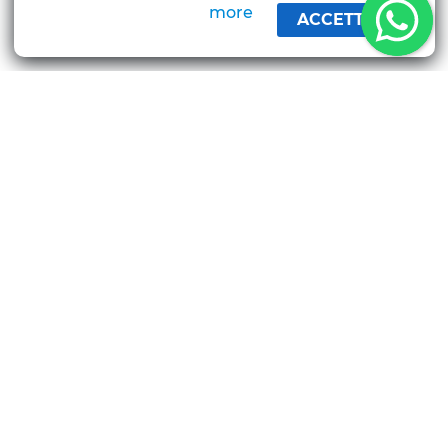
alle tue esigenze in completa sicurezza con i
more
ACCETTA
sistemi di crittografia più moderni
eggio auto e
moto