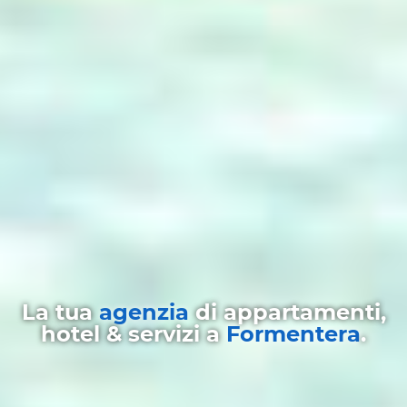
La tua
agenzia
di appartamenti,
hotel & servizi a
Formentera
.