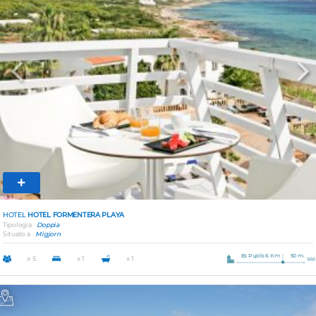
Previous
Nex
HOTEL
HOTEL FORMENTERA PLAYA
Tipologia
Doppia
Situato a
Migjorn
Es Pujols 6 Km
50 m.
x 5
x 1
x 1