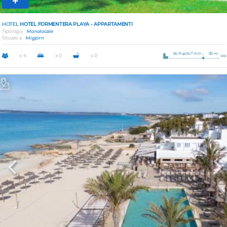
HOTEL
HOTEL FORMENTERA PLAYA - APPARTAMENTI
Tipologia
Monolocale
Situato a
Migjorn
Es Pujols 7 Km
50 m.
x 4
x 0
x 0
Previous
Nex