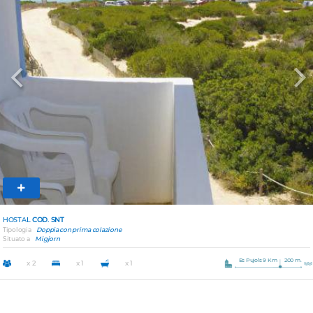
Previous
Nex
HOSTAL
COD. SNT
Tipologia
Doppia con prima colazione
Situato a
Migjorn
Es Pujols 9 Km
200 m.
x 2
x 1
x 1