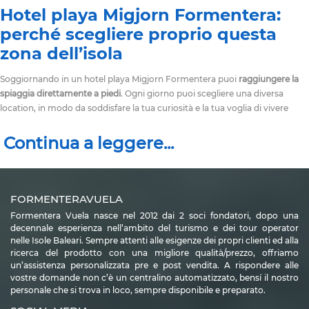
Hotel playa Migjorn Formentera:
perché scegliere proprio questa
zona dell’isola
Soggiornando in un hotel playa Migjorn Formentera puoi
raggiungere la
spiaggia direttamente a piedi
. Ogni giorno puoi scegliere una diversa
location, in modo da soddisfare la tua curiosità e la tua voglia di vivere
nuove avventure.
Lasciati andare a
pause rilassanti in spiaggia
. Puoi prendere il sole, leggere
un buon libro, fare un tuffo nelle calme acque dalle mille sfumature di
colore. Se non vuoi restare tutto il giorno in spiaggia, prendi parte ad
un'escursione in barca. Ti permettono di guardare la costa da lontano e di
FORMENTERAVUELA
raggiungere calette che sono inaccessibili via terra. Ti offrono la possibilità
Formentera Vuela nasce nel 2012 dai 2 soci fondatori, dopo una
anche di fare un bel tuffo al largo, un’esperienza unica nel suo genere.
decennale esperienza nell’ambito del turismo e dei tour operator
Se preferisci, puoi
noleggiare una barca o un gommone
, anche senza la
nelle Isole Baleari. Sempre attenti alle esigenze dei propri clienti ed alla
necessità di disporre della patente nautica. Noleggia la tua barca per
ricerca del prodotto con una migliore qualità/prezzo, offriamo
un’assistenza personalizzata pre e post vendita. A rispondere alle
qualche ora o per una giornata intera, anche direttamente attraverso il
vostre domande non c’è un centralino automatizzato, bensí il nostro
nostro sito internet. Sì, Formetera Vuela infatti, non ti offre solo la
personale che si trova in loco, sempre disponibile e preparato.
possibilità di scegliere il tuo appartamento, ma di
organizzare al meglio i