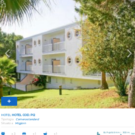
Previous
Nex
HOTEL
HOTEL COD. PI2
Tipologia
Camera standard
Situato a
Migjorn
Es Pujols 5 Km
300 m.
x 3
x 1
x 1