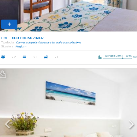
HOTEL
COD. HOLI SUPERIOR
Tipologia
Camera doppia vista mare laterale con colazione
Situato a
Migjorn
Es Pujols 5 km
50 m.
x 2
x 1
x 1
Previous
Nex