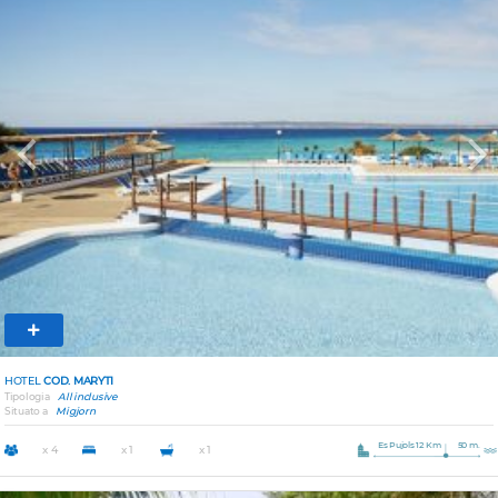
Previous
Nex
HOTEL
COD. MARYTI
Tipologia
All inclusive
Situato a
Migjorn
Es Pujols 12 Km
50 m.
x 4
x 1
x 1