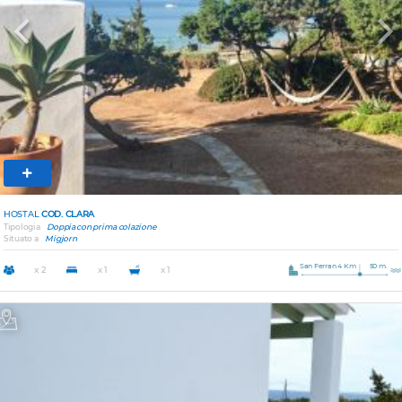
Previous
Nex
HOSTAL
COD. CLARA
Tipologia
Doppia con prima colazione
Situato a
Migjorn
San Ferran 4 Km
50 m.
x 2
x 1
x 1