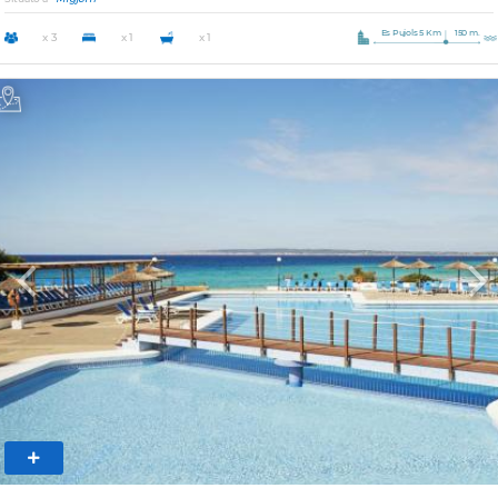
Es Pujols 5 Km
150 m.
x 3
x 1
x 1
Previous
Nex