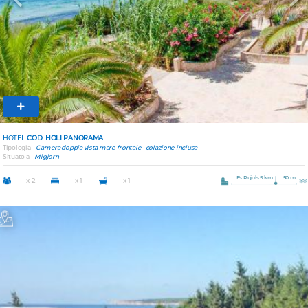
Previous
Nex
HOTEL
COD. HOLI PANORAMA
Tipologia
Camera doppia vista mare frontale - colazione inclusa
Situato a
Migjorn
Es Pujols 5 km
50 m.
x 2
x 1
x 1