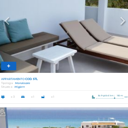
Previous
Nex
APPARTAMENTO
COD. STL
Tipologia
Monolocale
Situato a
Migjorn
Es Pujols 6 km
150 m.
x 3
x 1
x 1