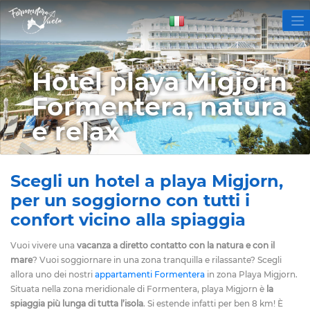
Hotel playa Migjorn
Formentera, natura
e relax
Scegli un hotel a playa Migjorn,
per un soggiorno con tutti i
confort vicino alla spiaggia
Vuoi vivere una
vacanza a diretto contatto con la natura e con il
mare
? Vuoi soggiornare in una zona tranquilla e rilassante? Scegli
allora uno dei nostri
appartamenti Formentera
in zona Playa Migjorn.
Situata nella zona meridionale di Formentera, playa Migjorn è
la
spiaggia più lunga di tutta l’isola
. Si estende infatti per ben 8 km! È