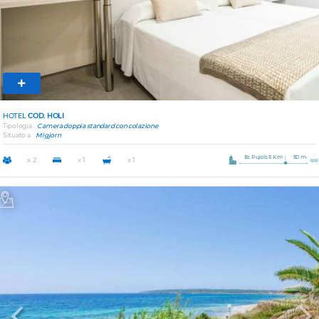
HOTEL
COD. HOLI
Tipologia
Camera doppia standard con colazione
Situato a
Migjorn
Es Pujols 5 Km
50 m.
x 2
x 1
x 1