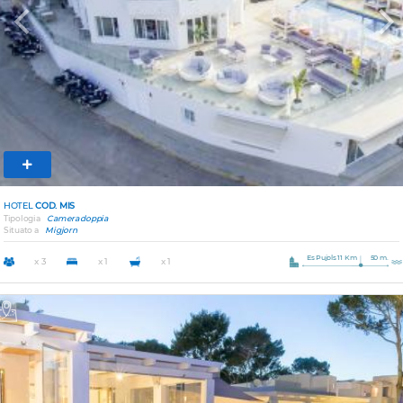
Previous
Nex
HOTEL
COD. MIS
Tipologia
Camera doppia
Situato a
Migjorn
Es Pujols 11 Km
50 m.
x 3
x 1
x 1