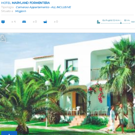
HOTEL
MARYLAND FORMENTERA
Tipologia
Camera o Appartamento - ALL INCLUSIVE
Situato a
Migjorn
Es Pujols 12 Km
50 m.
x 4
x 0
x 0
Previous
Nex