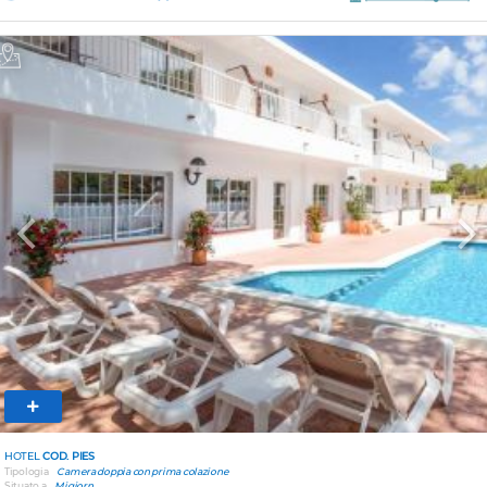
Previous
Nex
HOTEL
COD. PIES
Tipologia
Camera doppia con prima colazione
Situato a
Migjorn