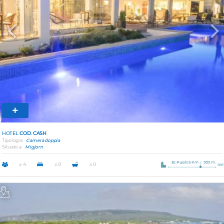
Previous
Nex
HOTEL
COD. CASH
Tipologia
Camera doppia
Situato a
Migjorn
Es Pujols 5 Km
300 m.
x 4
x 0
x 0