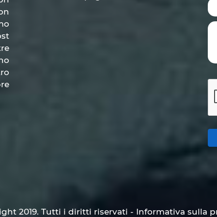
con
amo
ost
re
no
ro
pre
 2019. Tutti i diritti riservati - Informativa sulla p