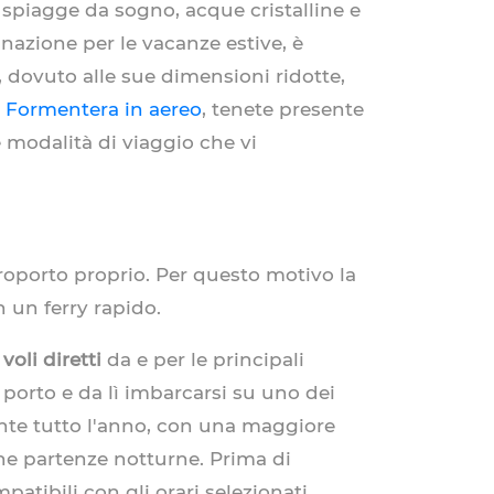
 spiagge da sogno, acque cristalline e
azione per le vacanze estive, è
, dovuto alle sue dimensioni ridotte,
 Formentera in aereo
, tenete presente
 modalità di viaggio che vi
roporto proprio. Per questo motivo la
n un ferry rapido.
e
voli diretti
da e per le principali
l porto e da lì imbarcarsi su uno dei
ante tutto l'anno, con una maggiore
e partenze notturne. Prima di
atibili con gli orari selezionati.