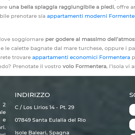
vere
una bella spiaggia raggiungibile a piedi
, offre 
bile prenotare sia
appartamenti moderni Formente
dove soggiornare
per godere al massimo dell’atmosf
e e le calette bagnate dal mare turchese, oppure i pa
trete trovare
appartamenti economici Formentera
p
ndo? Prenotate il vostro
volo Formentera
, l’isola vi 
INDIRIZZO
S
i 2
C / Los Lirios 14 - Pt. 29
le
 e
07849 Santa Eulalia del Rio
ri.
Isole Baleari, Spagna
pri