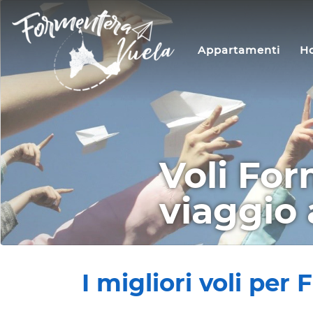
Appartamenti
Ho
Voli For
viaggio 
I migliori voli pe