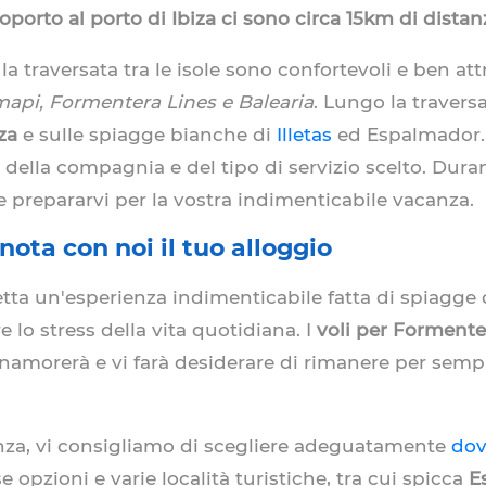
roporto al porto di Ibiza ci sono circa 15km di distan
a traversata tra le isole sono confortevoli e ben attr
mapi, Formentera Lines e Balearia
. Lungo la travers
za
e sulle spiagge bianche di
Illetas
ed Espalmador. L
a della compagnia e del tipo di servizio scelto. Dur
e prepararvi per la vostra indimenticabile vacanza.
ota con noi il tuo alloggio
etta un'esperienza indimenticabile fatta di spiagge 
e lo stress della vita quotidiana. I
voli per Formente
namorerà e vi farà desiderare di rimanere per semp
nza, vi consigliamo di scegliere adeguatamente
dov
rse opzioni e varie località turistiche, tra cui spicca
E