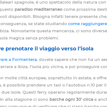
 Baleari spagnole, è uno spettacolo della natura con
 questo
paradiso mediterraneo
come prossima destin
oli disponibili. Bisogna infatti tenere presente che
 conseguenza, se state studiando
come raggiungere
i Ibiza. Nonostante questa mancanza, ci sono diverse
sola magica senza problemi.
 prenotare il viaggio verso l’isola
vare a Formentera
, dovete sapere che non ha un ae
rare a Ibiza, l'isola più vicina, e poi proseguire co
on molte città europee, soprattutto in estate, e offr
a, è possibile prendere un taxi o l’autobus n.10 per i
le due isole. Questi ferry operano regolarmente dur
In alta stagione ci sono
barche ogni 30’ circa
e anch
liamo comunque di verificare che ci siano barche comp