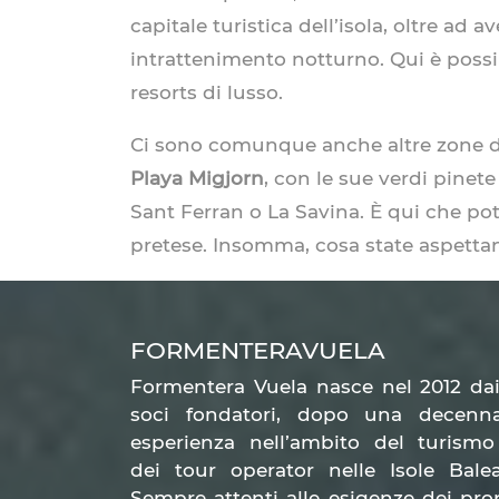
capitale turistica dell’isola, oltre ad a
intrattenimento notturno. Qui è possi
resorts di lusso.
Ci sono comunque anche altre zone 
Playa Migjorn
, con le sue verdi pinet
Sant Ferran o La Savina. È qui che po
pretese. Insomma, cosa state aspetta
FORMENTERAVUELA
Formentera Vuela nasce nel 2012 da
soci fondatori, dopo una decenna
esperienza nell’ambito del turismo
dei tour operator nelle Isole Balea
Sempre attenti alle esigenze dei pro