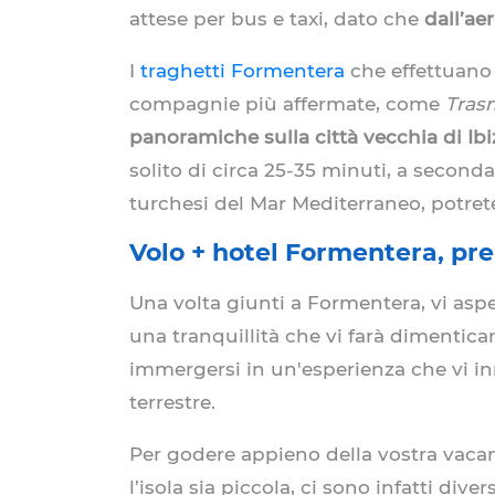
attese per bus e taxi, dato che
dall’ae
I
traghetti Formentera
che effettuano l
compagnie più affermate, come
Tras
panoramiche sulla città vecchia di Ibi
solito di circa 25-35 minuti, a second
turchesi del Mar Mediterraneo, potret
Volo + hotel Formentera, pren
Una volta giunti a Formentera, vi asp
una tranquillità che vi farà dimenticar
immergersi in un'esperienza che vi in
terrestre.
Per godere appieno della vostra vaca
l’isola sia piccola, ci sono infatti dive