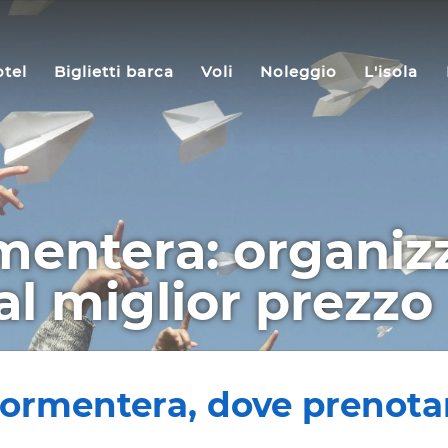
tel
Biglietti barca
Voli
Noleggio
L'isola
mentera: organizz
al miglior prezzo
r Formentera, dove prenota