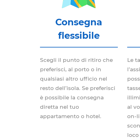
Consegna
flessibile
Scegli il punto di ritiro che
Le t
preferisci, al porto o in
l’as
qualsiasi altro ufficio nel
possi
resto dell’isola. Se preferisci
tass
è possibile la consegna
illi
diretta nel tuo
al v
appartamento o hotel.
on-l
scont
loco