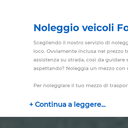
Noleggio veicoli F
Scegliendo il nostro servizio di nole
loco. Ovviamente inclusa nel prezzo tro
assistenza su strada, così da guidare 
aspettando? Noleggia un mezzo con n
Per noleggiare il tuo mezzo di trasport
riconsegna, nonché data e orario. Puoi 
ogni zona dell’isola.
Al momento della prenotazione, scegli