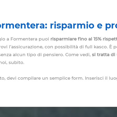
ormentera: risparmio e pr
ggio a Formentera puoi
risparmiare fino al 15% rispett
vi l’assicurazione, con possibilità di full kasco. È p
senza alcun tipo di pensiero. Come vedi,
si tratta d
oi, subito.
o, devi compilare un semplice form. Inserisci il luog
scegliere ogni luogo di ritiro desideri.
Il nostro se
 anche il mezzo che preferisci tra i molti disponib