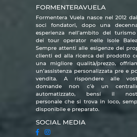
ovviamente.
Cercheremo di soddisfare
FORMENTERAVUELA
essere disponibile, ti proporremo un 
Formentera Vuela nasce nel 2012 da
Regalarti una vacanza da sogno
in qu
soci fondatori, dopo una decenna
Formentera
esperienza nell’ambito del turismo
dei tour operator nelle Isole Balea
Noleggio auto For
Sempre attenti alle esigenze dei pro
clienti ed alla ricerca del prodotto 
Con il nostro servizio
noleggio auto 
una migliore qualità/prezzo, offri
soprattutto per le
famiglie
con bambini
un’assistenza personalizzata pre e p
impossibili! Puoi, ovviamente, richied
vendita. A rispondere alle vost
domande non c’è un centrali
gruppi di amici che durante gli spos
automatizzato, bensí il nost
romantico infatti guidare e allo stesso
personale che si trova in loco, sem
disponibile e preparato.
Le auto disponibili sono molte. Puoi 
SOCIAL MEDIA
di andare anche sullo sterrato senza 
alcun limite. Pensa al tipo di vacanza