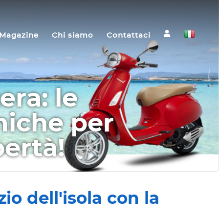
Magazine
Chi siamo
Contattaci
ra: le
miche per
bertà!
io dell'isola con la