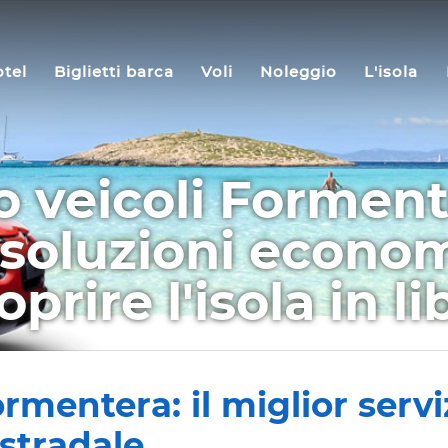
tel
Biglietti barca
Voli
Noleggio
L'isola
 veicoli Formente
 soluzioni econo
prire l'isola in li
rmentera: il miglior serviz
 stradale