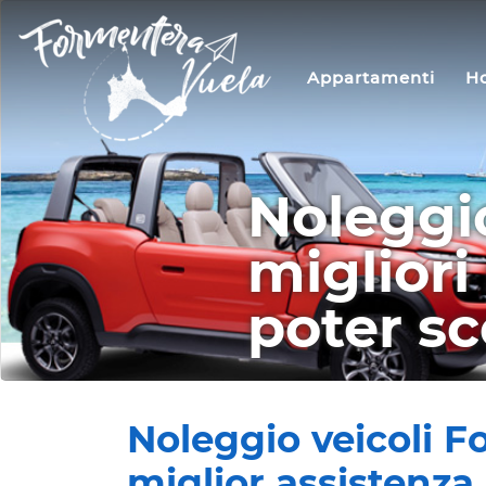
Appartamenti
Ho
Noleggio
migliori
poter sco
Noleggio veicoli Fo
miglior assistenza