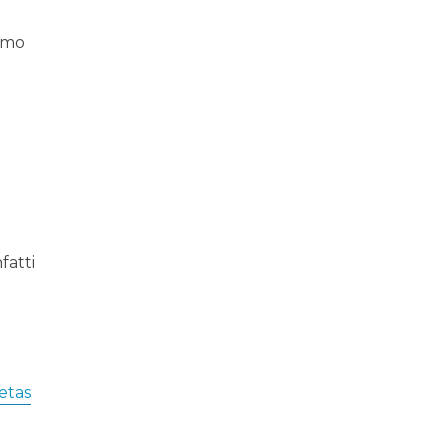
iamo
fatti
letas