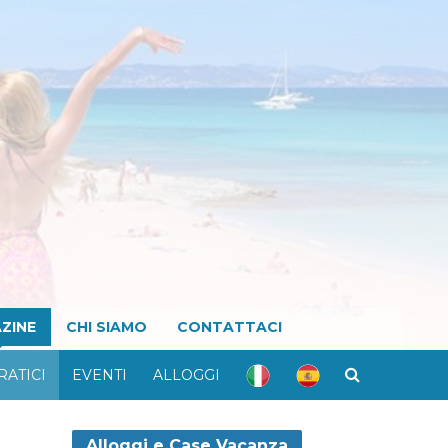
ZINE
CHI SIAMO
CONTATTACI
RATICI
EVENTI
ALLOGGI
Alloggi e Case Vacanza