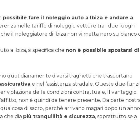
 è
possibile fare il noleggio auto a Ibiza e andare a
ferenza nelle tariffe di noleggio vetture tra i due luoghi.
 che il noleggiatore di Ibiza non vi metta nero su bianco
to a Ibiza, si specifica che
non è possibile spostarsi di
ci sono quotidianamente diversi traghetti che trasportano
assicurativa
e nell’assistenza stradale. Queste due funzi
r violazione delle condizioni contrattuale. Il vantaggio
affitto, non è quindi da tenere presente. Da parte nostr
ualcosa di sacro, perché arrivano magari dopo un anno
la che dia
più tranquillità e sicurezza
, soprattutto se a