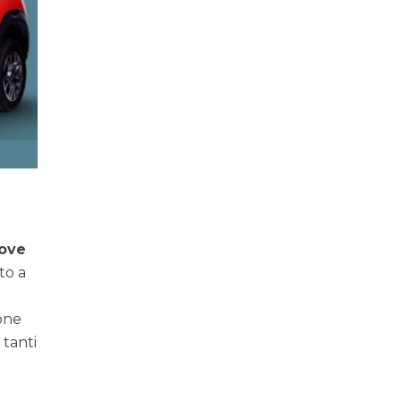
ove
to a
ione
 tanti