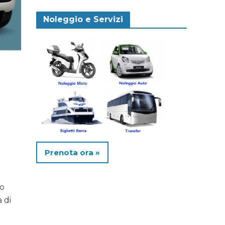
Noleggio e Servizi
Prenota ora »
no
 di