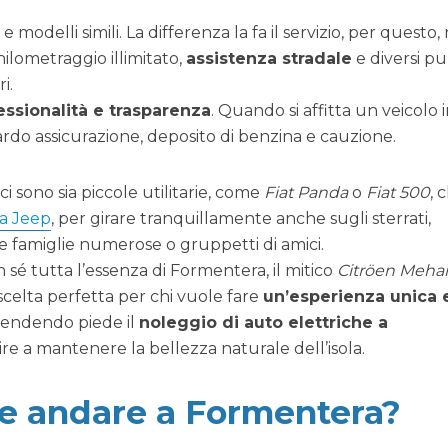
e modelli simili. La differenza la fa il servizio, per questo, 
hilometraggio illimitato,
assistenza stradale
e diversi pu
i.
essionalità e trasparenza
. Quando si affitta un veicolo i
rdo assicurazione, deposito di benzina e cauzione.
 ci sono sia piccole utilitarie, come
Fiat Panda
o
Fiat 500
, 
a Jeep
, per girare tranquillamente anche sugli sterrati,
e famiglie numerose o gruppetti di amici.
 sé tutta l’essenza di Formentera, il mitico
Citröen Mehar
scelta perfetta per chi vuole fare
un’esperienza unica 
 prendendo piede il
noleggio di auto elettriche a
uire a mantenere la bellezza naturale dell’isola.
 e andare a Formentera?