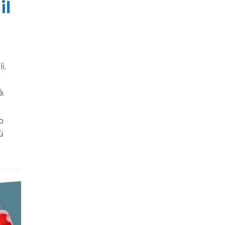
il
i.
à.
o
ù