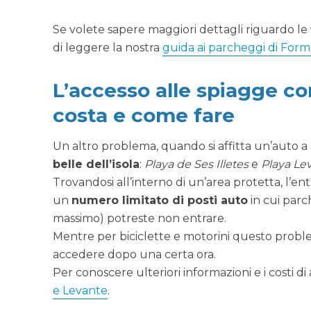
Se volete sapere maggiori dettagli riguardo le
di leggere la nostra
guida ai parcheggi di For
L’accesso alle spiagge c
costa e come fare
Un altro problema, quando si affitta un’auto a
belle dell’isola
:
Playa de Ses Illetes
e
Playa Le
Trovandosi all’interno di un’area protetta, l’en
un
numero limitato di posti auto
in cui parch
massimo) potreste non entrare.
Mentre per biciclette e motorini questo proble
accedere dopo una certa ora.
Per conoscere ulteriori informazioni e i costi d
e Levante
.