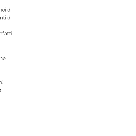
noi di
nti di
nfatti
che
i
.
e