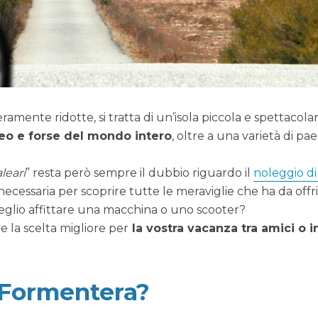
amente ridotte, si tratta di un’isola piccola e spettacolar
neo e forse del mondo intero
, oltre a una varietà di pa
leari
” resta però sempre il dubbio riguardo il
noleggio di
ecessaria per scoprire tutte le meraviglie che ha da offri
glio affittare una macchina o uno scooter?
re la scelta migliore per
la vostra vacanza tra amici o i
 Formentera?