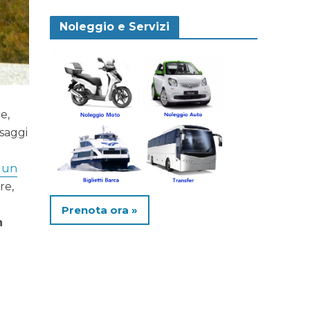
Noleggio e Servizi
e,
esaggi
 un
re,
Prenota ora »
n