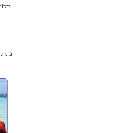
nfatti
ti più