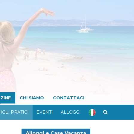
ZINE
CHI SIAMO
CONTATTACI
IGLI PRATICI
EVENTI
ALLOGGI
Alloggi e Case Vacanza