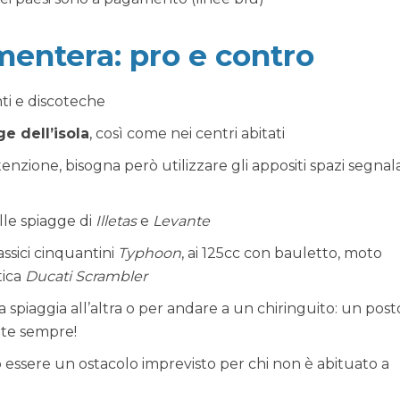
entera: pro e contro
nti e discoteche
ge dell’isola
, così come nei centri abitati
ttenzione, bisogna però utilizzare gli appositi spazi segnala
lle spiagge di
Illetas
e
Levante
lassici cinquantini
Typhoon
, ai 125cc con bauletto, moto
tica
Ducati Scrambler
 spiaggia all’altra o per andare a un chiringuito: un post
nte sempre!
 essere un ostacolo imprevisto per chi non è abituato a