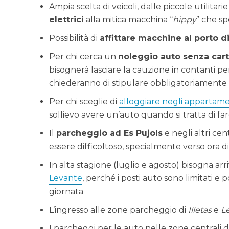
Ampia scelta di veicoli, dalle piccole utilitari
elettrici
alla mitica macchina “
hippy
” che spo
Possibilità di
affittare macchine al porto d
Per chi cerca un
noleggio auto senza cart
bisognerà lasciare la cauzione in contanti pe
chiederanno di stipulare obbligatoriamente 
Per chi sceglie di
alloggiare negli appartame
sollievo avere un’auto quando si tratta di fa
Il
parcheggio ad Es Pujols
e negli altri cen
essere difficoltoso, specialmente verso ora d
In alta stagione (luglio e agosto) bisogna ar
Levante
, perché i posti auto sono limitati e 
giornata
L’ingresso alle zone parcheggio di
Illetas
e
L
I parcheggi per le auto nelle zone centrali 