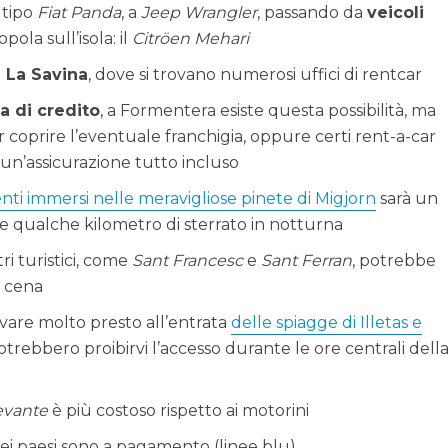
e tipo
Fiat Panda
, a
Jeep Wrangler
, passando da
veicoli
pola sull’isola: il
Citröen Mehari
i La Savina
, dove si trovano numerosi uffici di rentcar
a di credito
, a Formentera esiste questa possibilità, ma
r coprire l’eventuale franchigia, oppure certi rent-a-car
un’assicurazione tutto incluso
nti immersi nelle meravigliose pinete di Migjorn
sarà un
re qualche kilometro di sterrato in notturna
tri turistici, come
Sant Francesc
e
Sant Ferran
, potrebbe
i cena
rivare molto presto all’entrata
delle spiagge di Illetas e
potrebbero proibirvi l’accesso durante le ore centrali dell
evante
è più costoso rispetto ai motorini
dei paesi sono a pagamento (linee blu)