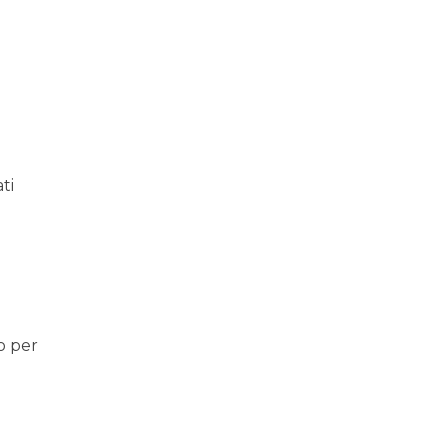
ti
o per