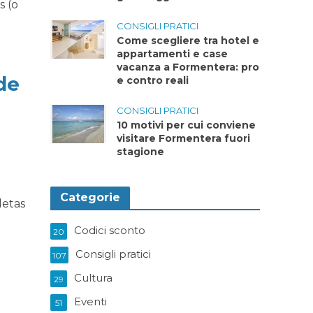
s (o
CONSIGLI PRATICI
Come scegliere tra hotel e
appartamenti e case
vacanza a Formentera: pro
 de
e contro reali
CONSIGLI PRATICI
10 motivi per cui conviene
visitare Formentera fuori
stagione
Categorie
letas
Codici sconto
20
Consigli pratici
107
Cultura
29
Eventi
51