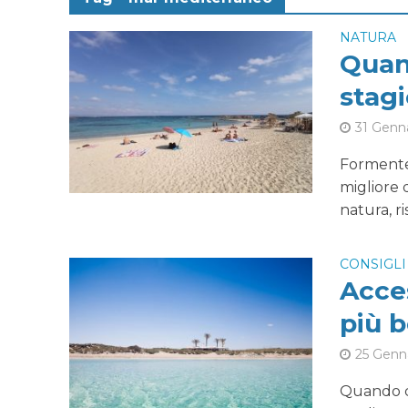
NATURA
Quan
stag
31 Genn
Formenter
migliore 
natura, ri
CONSIGLI
Acces
più b
25 Genn
Quando ci