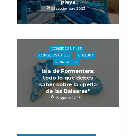
playa
25 septiembre 2023
CONSEJOS UTILES
CONSEJOS UTILES
CULTURA
VIVIR LA ISLA
Isla de Formentera:
todo lo que debes
saber sobre la «perla
de las Baleares”
13 agosto 2023