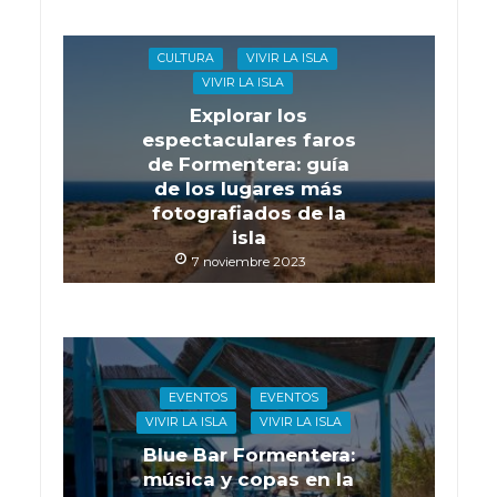
CULTURA
VIVIR LA ISLA
VIVIR LA ISLA
Explorar los
espectaculares faros
de Formentera: guía
de los lugares más
fotografiados de la
isla
7 noviembre 2023
EVENTOS
EVENTOS
VIVIR LA ISLA
VIVIR LA ISLA
Blue Bar Formentera:
música y copas en la