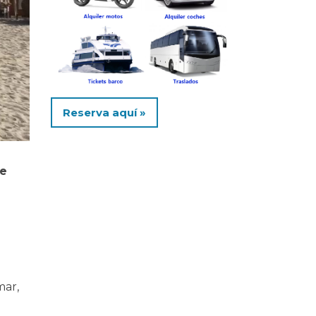
Reserva aquí »
je
mar,