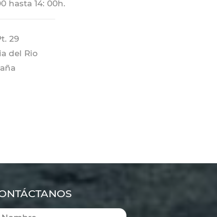
 hasta 14: 00h.
Pt. 29
a del Rio
paña
ONTÁCTANOS