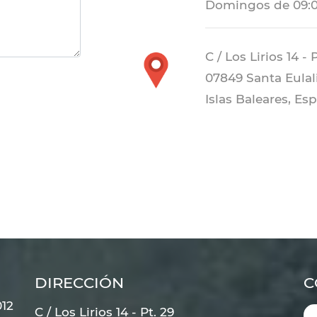
Domingos de 09:00
C / Los Lirios 14 - 
07849 Santa Eulali
Islas Baleares, Es
DIRECCIÓN
C
12
C / Los Lirios 14 - Pt. 29