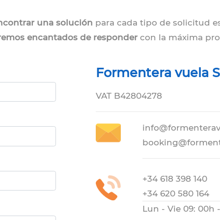
contrar una solución
para cada tipo de solicitud e
remos encantados de responder
con la máxima pro
Formentera vuela S
VAT B42804278
info@formentera
booking@forment
+34 618 398 140
+34 620 580 164
Lun - Vie 09: 00h 