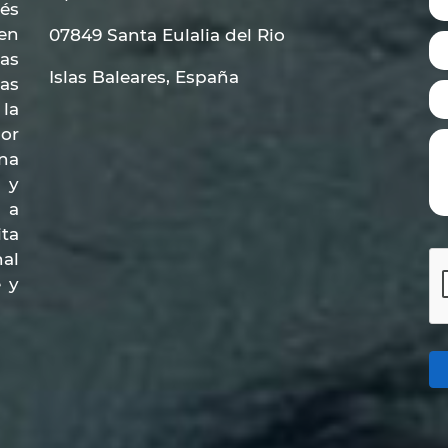
ués
en
07849 Santa Eulalia del Rio
las
Islas Baleares, España
as
la
or
una
 y
 a
ta
al
e y