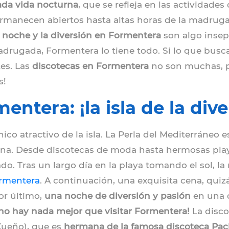
da vida nocturna
, que se refleja en las actividade
rmanecen abiertos hasta altas horas de la madrug
 noche y la diversión en Formentera
son algo insepa
adrugada, Formentera lo tiene todo. Si lo que busc
es. Las
discotecas en Formentera
no son muchas, pe
s!
ntera: ¡la isla de la dive
nico atractivo de la isla. La Perla del Mediterráne
urna. Desde discotecas de moda hasta hermosas pl
do. Tras un largo día en la playa tomando el sol,
ormentera
. A continuación, una exquisita cena, quiz
or último,
una noche de diversión y pasión
en una d
¡no hay nada mejor que visitar Formentera!
La disc
Xueño), que es
hermana de la famosa discoteca Pac