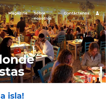
Magazine
Sobre
Contáctenos
nosotros
 donde
stas
a isla!