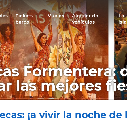
les
Tickets
Vuelos
Alquiler de
La
barco
vehículos
isla
cas Formentera:
r las mejores fie
as: ¡a vivir la noche de l