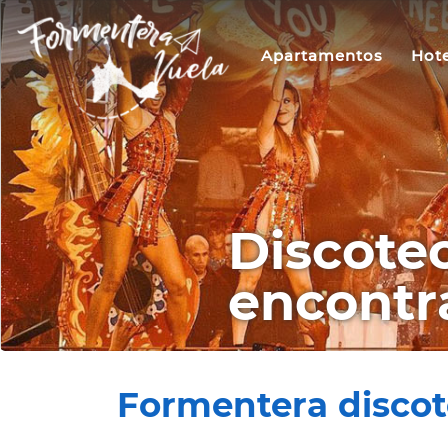
Apartamentos
Hote
Discote
encontra
Formentera discotec