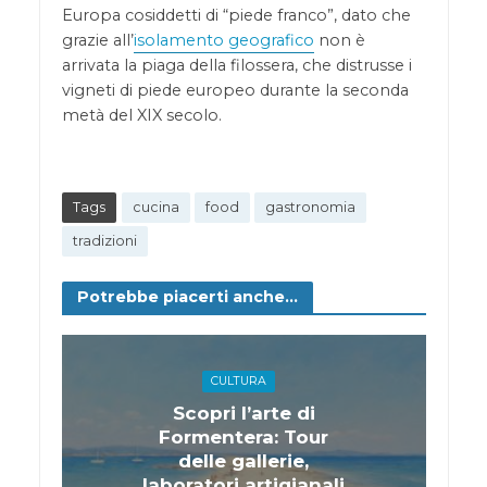
Europa cosiddetti di “piede franco”, dato che
grazie all’
isolamento geografico
non è
arrivata la piaga della filossera, che distrusse i
vigneti di piede europeo durante la seconda
metà del XIX secolo.
Tags
cucina
food
gastronomia
tradizioni
Potrebbe piacerti anche...
CULTURA
Scopri l’arte di
Formentera: Tour
delle gallerie,
laboratori artigianali