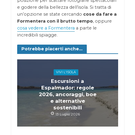
posizione per scattare fotografie spettacolari
e godere della bellezza dell’isola. Si tratta di
un’opzione se state cercando
cose da fare a
Formentera con il brutto tempo
, oppure
cosa vedere a Formentera
a parte le
incredibili spiagge.
Potrebbe piacerti anche...
VIVI L'ISOLA
Escursioni a
Espalmador: regole
2026, ancoraggi, boe
e alternative
sostenibili
13 Luglio 2026