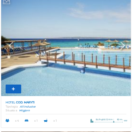
Previous
Next
HOTEL
COD. MARYTI
Tipologia
All inclusive
Situato a
Migjorn
Es Pujols 12 Km
50 m.
x 4
x 1
x 1