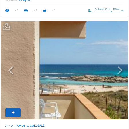
Situato a
Es Pujols
Es Pujols 50 m
100 m.
x 5
x 2
x 1
Previous
Next
APPARTAMENTO
COD. SALE