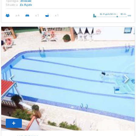
Tipologia
Bilocale
Situato a
Es Pujols
Es Pujols 50 m
50 m.
x 4
x 1
x 1
Previous
Next