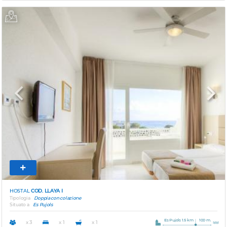
Previous
Next
HOSTAL
COD. LLAYA I
Tipologia
Doppia con colazione
Situato a
Es Pujols
Es Pujols 1.5 km
100 m.
x 3
x 1
x 1