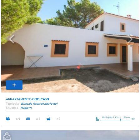
Previous
Next
APPARTAMENTO
COD. CASN
Tipologia
Bilocale (1 camera da letto)
Situato a
Migjorn
Es Pujols 7 Km
80 m.
x 4
x 1
x 1