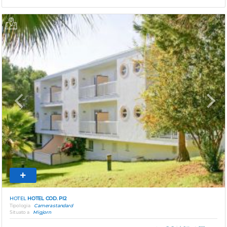
Previous
Next
HOTEL
HOTEL COD. PI2
Tipologia
Camera standard
Situato a
Migjorn