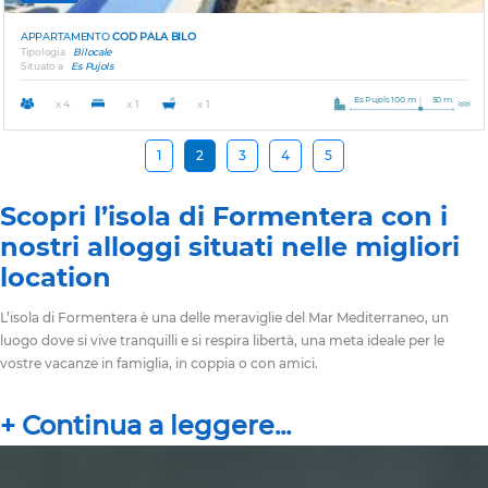
APPARTAMENTO
COD PALA BILO
Tipologia
Bilocale
Situato a
Es Pujols
Es Pujols 100 m
50 m.
x 4
x 1
x 1
1
2
3
4
5
Scopri l’isola di Formentera con i
nostri alloggi situati nelle migliori
location
L’isola di Formentera è una delle meraviglie del Mar Mediterraneo, un
luogo dove si vive tranquilli e si respira libertà, una meta ideale per le
vostre vacanze in famiglia, in coppia o con amici.
Scegliere di alloggiare in un appartamento in centro ad Es Pujols, la
principale località turistica dell’isola, vi permetterà di avere a portata di
mano tutti i servizi principali, un’ampia scelta di ristoranti e bar, potrete
raggiungere a piedi i locali notturni e passeggiare sul lungo mare che da