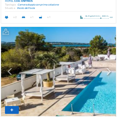
HOTEL
COD. ENPINOS
Tipologia
Camera doppia con prima colazione
Situato a
Resto dell'isola
Es Pujols 9 Km
800 m.
x 2
x 1
x 1
Previous
Next