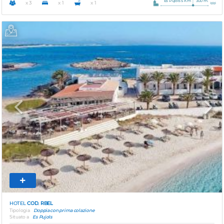
Es Pujols 5 Km
300 m.
x 3
x 1
x 1
Previous
Next
HOTEL
COD. RBEL
Tipologia
Doppia con prima colazione
Situato a
Es Pujols