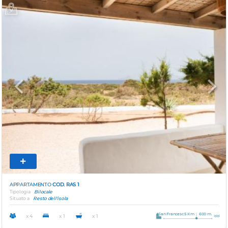
Previous
Next
APPARTAMENTO
COD. RAS 1
Tipologia
Bilocale
Situato a
Resto dell'isola
San Francesc 5 Km
600 m.
x 4
x 1
x 1