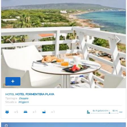
Previous
Next
HOTEL
HOTEL FORMENTERA PLAYA
Tipologia
Doppia
Situato a
Migjorn
Es Pujols 6 Km
50 m.
x 5
x 1
x 1