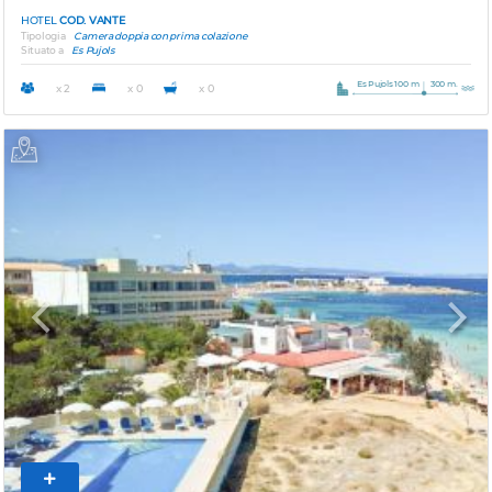
HOTEL
COD. VANTE
Tipologia
Camera doppia con prima colazione
Situato a
Es Pujols
Es Pujols 100 m
300 m.
x 2
x 0
x 0
Previous
Next