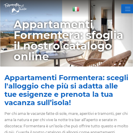
Appartamenti
Formentera: sfoglia
il nostro catalogo
online
Appartamenti Formentera: scegli
l'alloggio che più si adatta alle
tue esigenze e prenota la tua
vacanza sull’isola!
Per chi ama le vacanze fatte di sole, mare, aperitivi e tramonti, per chi
ama la natura e per chi vive la notte tra bar all’aperto e serate in
discoteca: Formentera è un’isola che può offrire tutto questo e molto
di più. Guarda il nostro catalogo di alloggi come appartamenti