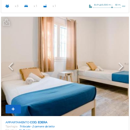
Es Pujols 300 m
50 m.
x 3
x 1
x 1
Previous
Next
APPARTAMENTO
COD. EDERA
Tipologia
Trilocale - 2 camere da letto