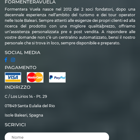
FORMENTERAVUELA
sulla meravigliosa spiaggia.
Formentera Vuela nasce nel 2012 dai 2 soci fondatori, dopo una
decennale esperienza nell’ambito del turismo e dei tour operator
Se preferite una zona più tranquilla e una vacanza immersi nella natura, vi
nelle Isole Baleari. Sempre attenti alle esigenze dei propri clienti ed alla
suggeriamo invece di prenotare
hotel Playa Migjorn Formentera
,
ricerca del prodotto con una migliore qualità/prezzo, offriamo
un’ampia spiaggia che occupa la costa meridionale dell’isola, oppure
un’assistenza personalizzata pre e post vendita. A rispondere alle
potreste optare per un appartamento turistico vicino al villaggio di Es Caló
vostre domande non c’è un centralino automatizzato, bensí il nostro
de Sant Agusti, un paesello di pescatori con ottimi ristoranti di pesce dove
personale che si trova in loco, sempre disponibile e preparato.
provare la tipica paella.
SOCIAL MEDIA
Gli hotel che si affacciano sulla spiaggia di Migjorn sono perfetti per gli
amanti del mare e del relax
più assoluto. Puoi trascorrere le tue giornate di
PAGAMENTO
vacanza sulla spiaggia, cambiando, se lo desideri, ogni giorno location.
Puoi prendere il sole, rilassarti, fare un bel bagno e praticare
snorkeling
alla
scoperta delle acque paradisiache della zona e dei suoi abitanti. Molte le
INDIRIZZO
escursioni in mare
organizzate in zona, che permettono di assaporare la
costa da una prospettiva diversa, direttamente al largo delle sue acque.
C / Los Lirios 14 - Pt. 29
Ricorda che lungo tutta la spiaggia sono disponibili chiringuiti e ristoranti,
07849 Santa Eulalia del Rio
anche di altissimo livello. Gli hotel della zona sono perfetti anche per le
famiglie con bambini
Isole Baleari, Spagna
al seguito. Si tratta infatti di una costa poco ventosa.
I fondali sabbiosi inoltre sono poco profondi e consentono anche ai
SCRIVICI
bambini più piccoli di nuotare in sicurezza.