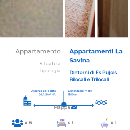
Appartamento
Appartamenti La
Savina
Situato a
Tipologia
Dintorni di Es Pujols
Bilocali e Trilocali
Distanza dalla città
Distanza dal mare
0 LA SAVINA
1500 m
Mappa
x 6
x 1
x 1