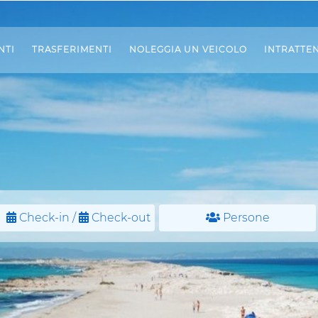
NTI
TRASFERIMENTI
NOLEGGIA UN VEICOLO
INTRATTE
Check-in /
Check-out
Persone