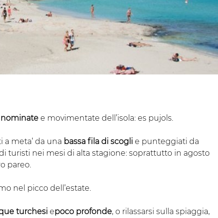
ù nominate
e movimentate dell’isola: es pujols.
ti a meta’ da una
bassa fila di scogli
e punteggiati da
 turisti nei mesi di alta stagione: soprattutto in agosto
ro pareo.
mo nel picco dell’estate.
que turchesi
e
poco profonde
, o rilassarsi sulla spiaggia,