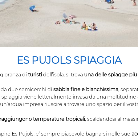
ES PUJOLS SPIAGGIA
gioranza di
turisti
dell’isola, si trova
una delle spiagge pi
a da due semicerchi di
sabbia fine e bianchissima
, separa
a spiaggia viene letteralmente invasa da una moltitudine di
un’ardua impresa riuscire a trovare uno spazio per il vost
 raggiungono temperature tropicali
, scaldandosi al massi
pire Es Pujols, e’ sempre piacevole bagnarsi nelle sue
ac