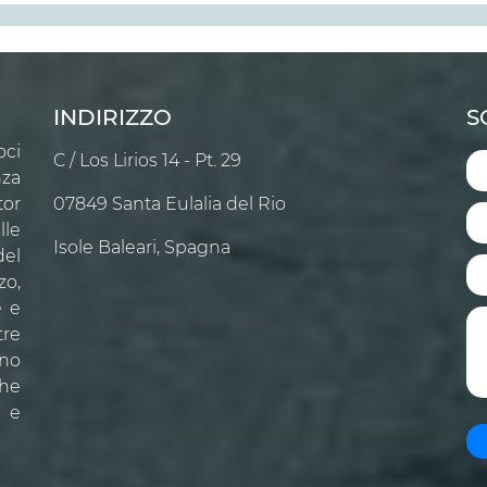
INDIRIZZO
S
oci
C / Los Lirios 14 - Pt. 29
nza
tor
07849 Santa Eulalia del Rio
lle
Isole Baleari, Spagna
del
zo,
e e
tre
no
che
e e