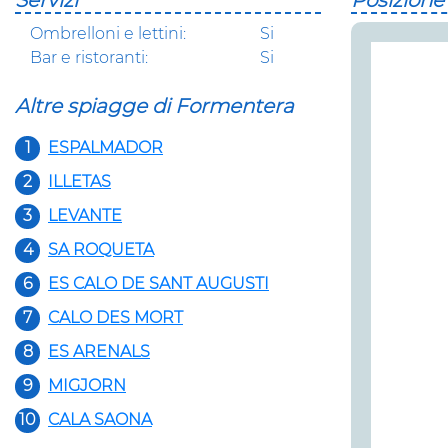
Servizi
Posizione
Ombrelloni e lettini:
Si
Bar e ristoranti:
Si
Altre spiagge di Formentera
1
ESPALMADOR
2
ILLETAS
3
LEVANTE
4
SA ROQUETA
6
ES CALO DE SANT AUGUSTI
7
CALO DES MORT
8
ES ARENALS
9
MIGJORN
10
CALA SAONA