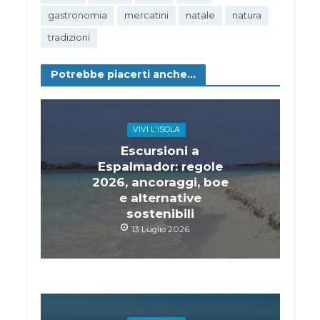
gastronomia
mercatini
natale
natura
tradizioni
Potrebbe piacerti anche...
VIVI L'ISOLA
Escursioni a
Espalmador: regole
2026, ancoraggi, boe
e alternative
sostenibili
13 Luglio 2026