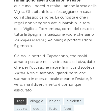
rimangono aperti durante le feste
;
qualcuno – pochi in realtà – anche la sera della
Vigilia. Gli abitanti locali festeggiano in casa
con il classico cenone. La curiosità è che i
regali non vengono dati ai bambini la sera
della Vigilia: a Formentera, come del resto in
tutta la Spagna, la tradizione vuole che siano
los Reyes Magos
(i Re Magi) a portare i doni il
5 gennaio.
C’è poi la notte di Capodanno, che molti
amano passare nella vicina isola di Ibiza, dato
che per l’occasione riapre la mitica discoteca
Pacha
. Non ci saranno i grandi nomi che
suonano in questo locale durante l’estate, è
vero, ma il divertimento è comunque
assicurato!
Tags
alloggio
baleari
bicicletta
cucina
eventi
feste
food