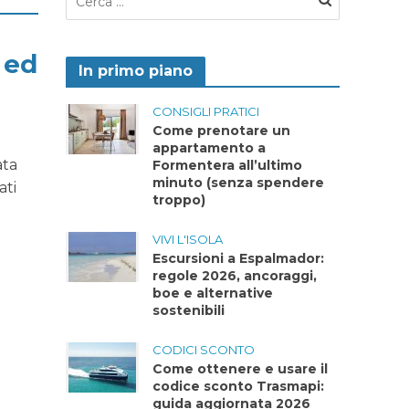
 ed
In primo piano
CONSIGLI PRATICI
Come prenotare un
appartamento a
ata
Formentera all’ultimo
minuto (senza spendere
ati
troppo)
VIVI L'ISOLA
Escursioni a Espalmador:
regole 2026, ancoraggi,
boe e alternative
sostenibili
CODICI SCONTO
Come ottenere e usare il
codice sconto Trasmapi:
guida aggiornata 2026