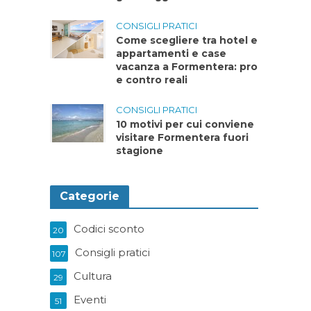
CONSIGLI PRATICI
Come scegliere tra hotel e
appartamenti e case
vacanza a Formentera: pro
e contro reali
CONSIGLI PRATICI
10 motivi per cui conviene
visitare Formentera fuori
stagione
Categorie
Codici sconto
20
Consigli pratici
107
Cultura
29
Eventi
51