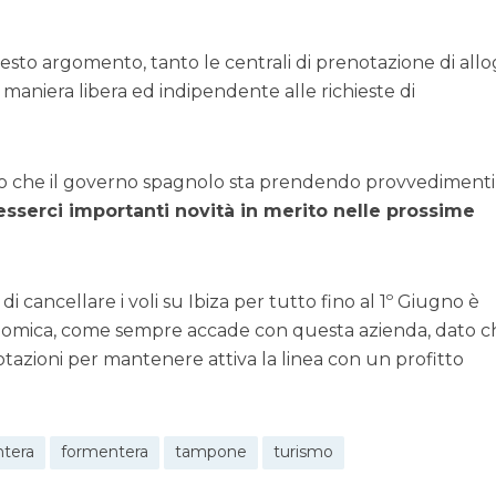
esto argomento, tanto le centrali di prenotazione di allo
aniera libera ed indipendente alle richieste di
ato che il governo spagnolo sta prendendo provvedimenti
sserci importanti novità in merito nelle prossime
 cancellare i voli su Ibiza per tutto fino al 1º Giugno è
economica, come sempre accade con questa azienda, dato c
zioni per mantenere attiva la linea con un profitto
tera
formentera
tampone
turismo