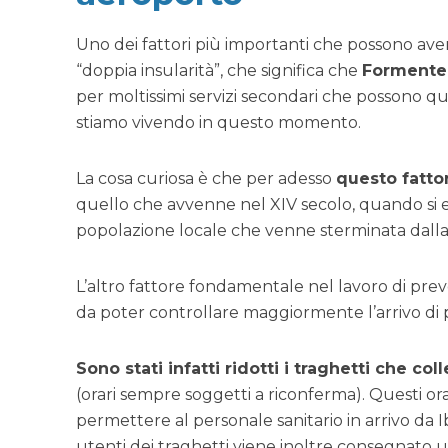
Uno dei fattori più importanti che possono aver
“doppia insularità”, che significa che
Formenter
per moltissimi servizi secondari che possono qui
stiamo vivendo in questo momento.
La cosa curiosa è che per adesso
questo fattor
quello che avvenne nel XIV secolo, quando si 
popolazione locale che venne sterminata dalla
L’altro fattore fondamentale nel lavoro di pre
da poter controllare maggiormente l’arrivo di 
Sono stati infatti ridotti i traghetti che co
(orari sempre soggetti a riconferma). Questi ora
permettere al personale sanitario in arrivo da Ibi
utenti dei traghetti viene inoltre consegnato un 