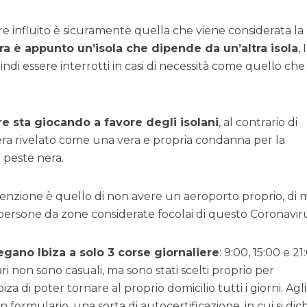
e influito è sicuramente quella che viene considerata la
a è appunto un’isola che dipende da un’altra isola
, 
ndi essere interrotti in casi di necessità come quello che
e sta giocando a favore degli isolani
, al contrario di
era rivelato come una vera e propria condanna per la
 peste nera.
venzione è quello di non avere un aeroporto proprio, di
persone da zone considerate focolai di questo Coronaviru
llegano Ibiza a solo 3 corse giornaliere
: 9:00, 15:00 e 21
ri non sono casuali, ma sono stati scelti proprio per
za di poter tornare al proprio domicilio tutti i giorni. Agli
formulario, una sorta di autocertificazione, in cui si dichi