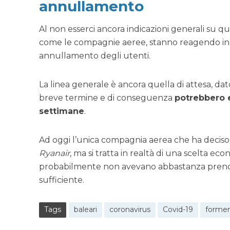
annullamento
Al non esserci ancora indicazioni generali su qu
come le compagnie aeree, stanno reagendo in m
annullamento degli utenti.
La linea generale è ancora quella di attesa, d
breve termine e di conseguenza
potrebbero e
settimane
.
Ad oggi l’unica compagnia aerea che ha deciso di
Ryanair
, ma si tratta in realtà di una scelta 
probabilmente non avevano abbastanza prenota
sufficiente.
Tags
baleari
coronavirus
Covid-19
formen