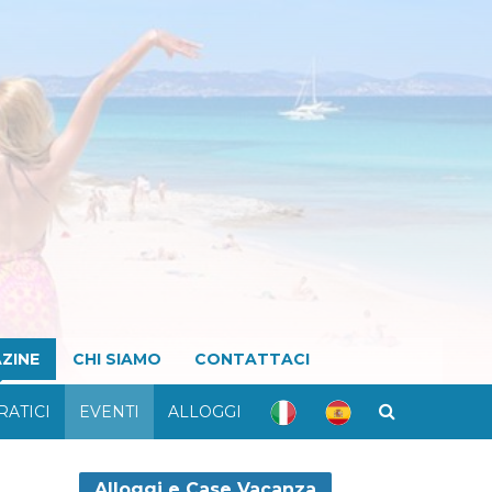
ZINE
CHI SIAMO
CONTATTACI
RATICI
EVENTI
ALLOGGI
Alloggi e Case Vacanza