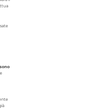
ettua
ssate
 sono
ne
ente
già