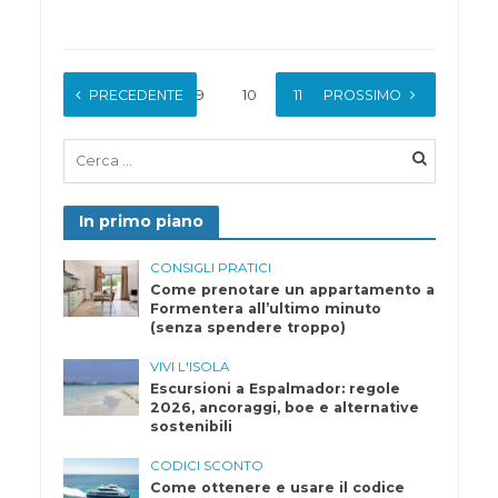
PRECEDENTE
1
…
9
10
11
PROSSIMO
12
13
In primo piano
CONSIGLI PRATICI
Come prenotare un appartamento a
Formentera all’ultimo minuto
(senza spendere troppo)
VIVI L'ISOLA
Escursioni a Espalmador: regole
2026, ancoraggi, boe e alternative
sostenibili
CODICI SCONTO
Come ottenere e usare il codice