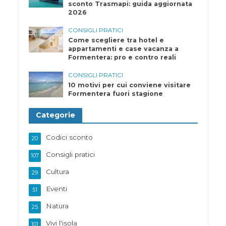
sconto Trasmapi: guida aggiornata
2026
CONSIGLI PRATICI
Come scegliere tra hotel e
appartamenti e case vacanza a
Formentera: pro e contro reali
CONSIGLI PRATICI
10 motivi per cui conviene visitare
Formentera fuori stagione
Categorie
Codici sconto
20
Consigli pratici
107
Cultura
29
Eventi
51
Natura
25
Vivi l'isola
101