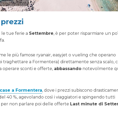
@kravelist
prezzi
le tue ferie a
Settembre
, è per poter risparmiare un po’
fa.
me le più famose ryanair, easyjet o vueling che operano
r poi traghettare a Formentera) direttamente senza scalo, 
a operare sconti e offerte,
abbassando
notevolmente qu
 case a Formentera
, dove i prezzi subiscono drasticame
el 40 %, agevolando così i viaggiatori e spingendo tutti
 per non parlare poi delle offerte
Last minute di Sett