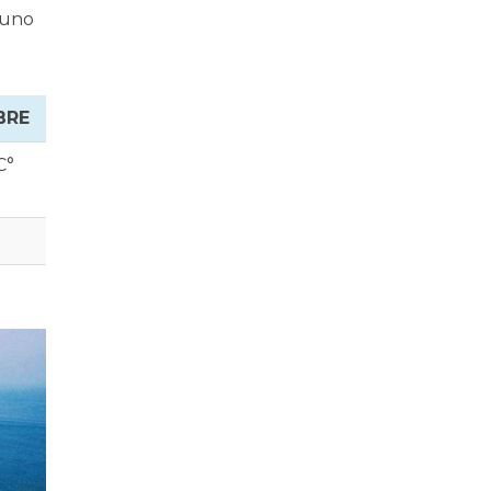
 uno
BRE
C°