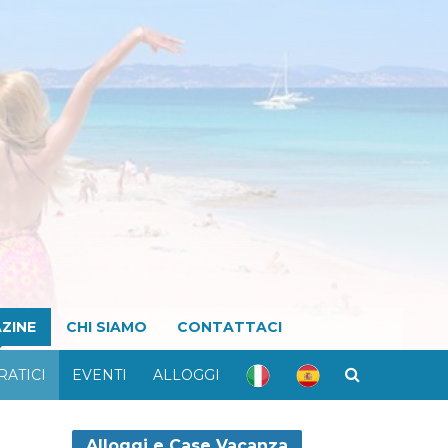
ZINE
CHI SIAMO
CONTATTACI
RATICI
EVENTI
ALLOGGI
Alloggi e Case Vacanza