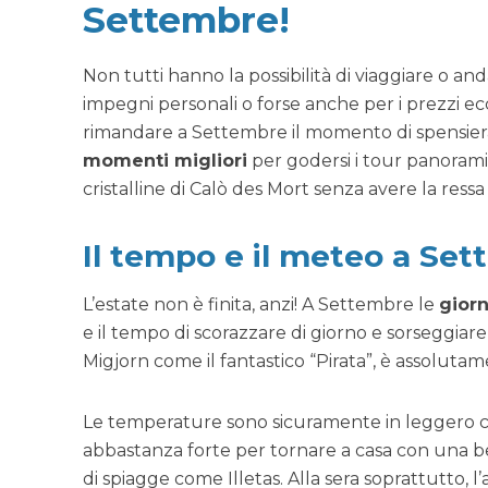
Settembre!
Non tutti hanno la possibilità di viaggiare o and
impegni personali o forse anche per i prezzi ecc
rimandare a Settembre il momento di spensiera
momenti migliori
per godersi i tour panoramic
cristalline di Calò des Mort senza avere la ressa 
Il tempo e il meteo a Se
L’estate non è finita, anzi! A Settembre le
gior
e il tempo di scorazzare di giorno e sorseggiare 
Migjorn come il fantastico “Pirata”, è assolutam
Le temperature sono sicuramente in leggero calo
abbastanza forte per tornare a casa con una bel
di spiagge come Illetas. Alla sera soprattutto, l’