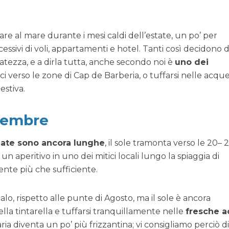
are al mare durante i mesi caldi dell’estate, un po’ per
essivi di voli, appartamenti e hotel. Tanti così decidono d
tezza, e a dirla tutta, anche secondo noi è
uno dei
i verso le zone di Cap de Barberia, o tuffarsi nelle acqu
estiva.
ttembre
nate sono ancora lunghe
, il sole tramonta verso le 20– 
un aperitivo in uno dei mitici locali lungo la spiaggia di
ente più che sufficiente.
, rispetto alle punte di Agosto, ma il sole è ancora
la tintarella e tuffarsi tranquillamente nelle
fresche 
aria diventa un po’ più frizzantina; vi consigliamo perciò d