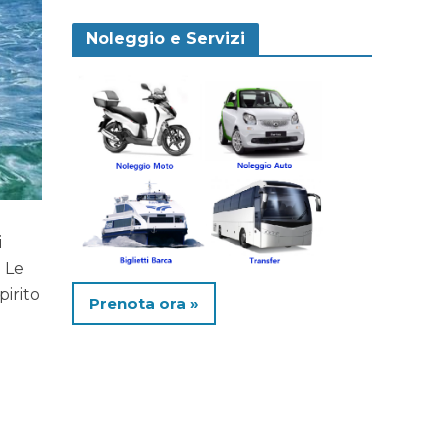
Noleggio e Servizi
i
! Le
pirito
Prenota ora »