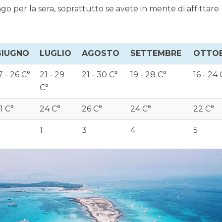
o per la sera, soprattutto se avete in mente di affittare
GIUGNO
LUGLIO
AGOSTO
SETTEMBRE
OTTO
7 - 26 C°
21 - 29
21 - 30 C°
19 - 28 C°
16 - 24 
C°
1 C°
24 C°
26 C°
24 C°
22 C°
1
3
4
5