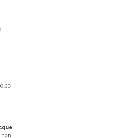
i
e
20:30
acque
i non