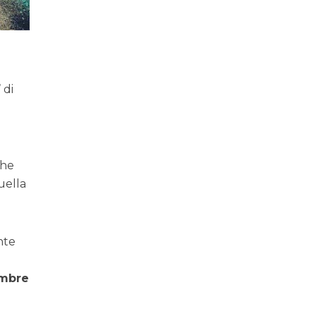
 di
che
ella
nte
embre