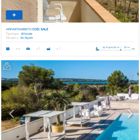
APPARTAMENTO
COD. SALE
Tipologia
Bilocale
Situato a
Es Pujols
Es Pujols 50 m
50 m.
x 4
x 1
x 1
Previous
Next