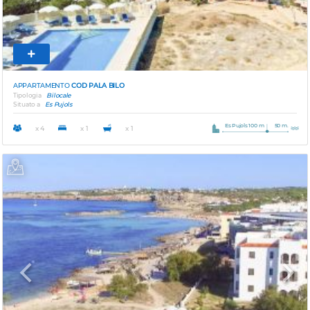
APPARTAMENTO
COD PALA BILO
Tipologia
Bilocale
Situato a
Es Pujols
Es Pujols 100 m
50 m.
x 4
x 1
x 1
Previous
Next