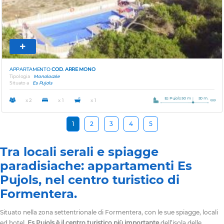
APPARTAMENTO
COD. ARRE MONO
Tipologia
Monolocale
Situato a
Es Pujols
Es Pujols 50 m
50 m.
x 2
x 1
x 1
1
2
3
4
5
Tra locali serali e spiagge
paradisiache: appartamenti Es
Pujols, nel centro turistico di
Formentera.
Situato nella zona settentrionale di Formentera, con le sue spiagge, locali
ed hotel,
Es Pujols è il centro turistico più importante
dell’isola delle