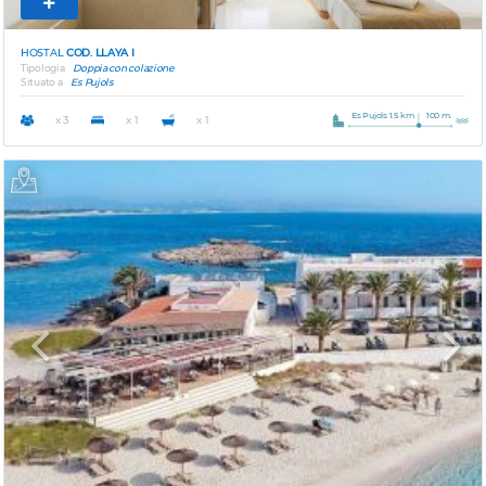
HOSTAL
COD. LLAYA I
Tipologia
Doppia con colazione
Situato a
Es Pujols
Es Pujols 1.5 km
100 m.
x 3
x 1
x 1
Previous
Next