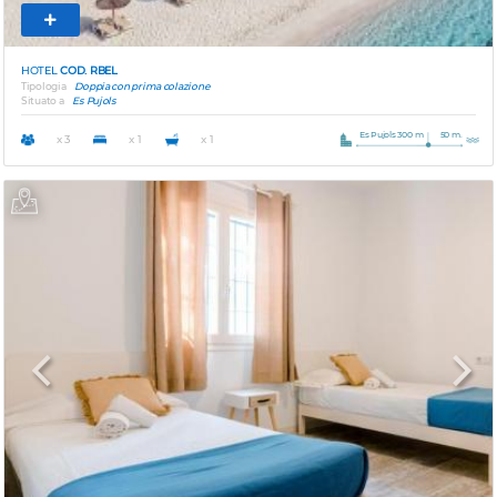
HOTEL
COD. RBEL
Tipologia
Doppia con prima colazione
Situato a
Es Pujols
Es Pujols 300 m
50 m.
x 3
x 1
x 1
Previous
Next