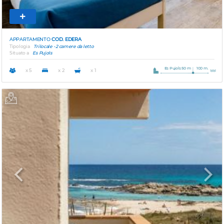
APPARTAMENTO
COD. EDERA
Tipologia
Trilocale - 2 camere da letto
Situato a
Es Pujols
Es Pujols 50 m
100 m.
x 5
x 2
x 1
Previous
Next