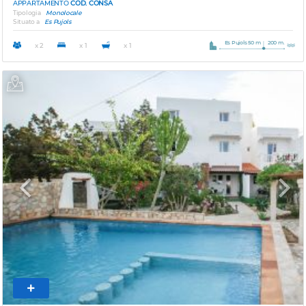
APPARTAMENTO
COD. CONSA
Tipologia
Monolocale
Situato a
Es Pujols
Es Pujols 50 m
200 m.
x 2
x 1
x 1
Previous
Next