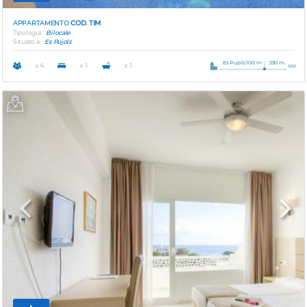
APPARTAMENTO
COD. TIM
Tipologia
Bilocale
Situato a
Es Pujols
Es Pujols 100 m
250 m.
x 4
x 1
x 1
Previous
Next