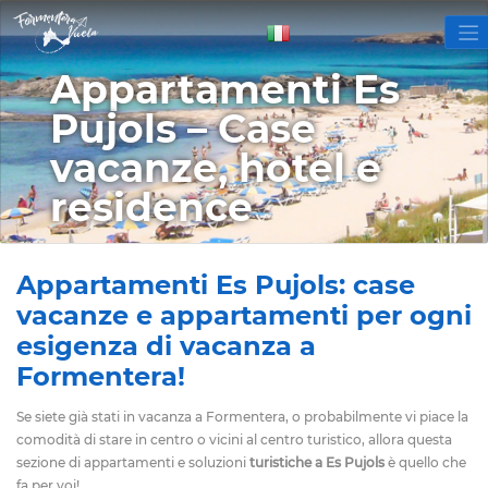
Appartamenti Es
Pujols – Case
vacanze, hotel e
residence
Appartamenti Es Pujols: case
vacanze e appartamenti per ogni
esigenza di vacanza a
Formentera!
Se siete già stati in vacanza a Formentera, o probabilmente vi piace la
comodità di stare in centro o vicini al centro turistico, allora questa
sezione di appartamenti e soluzioni
turistiche a Es Pujols
è quello che
fa per voi!