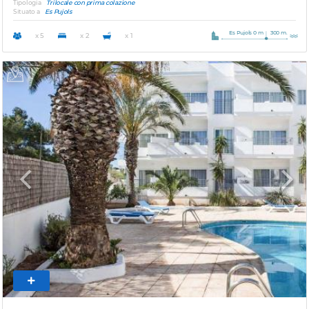
Tipologia
Trilocale con prima colazione
Situato a
Es Pujols
Es Pujols 0 m
300 m.
x 5
x 2
x 1
Previous
Next