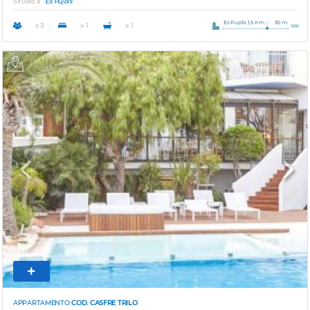
Situato a
Es Pujols
Es Pujols 1,5 Km
50 m.
x 3
x 1
x 1
Previous
Next
APPARTAMENTO
COD. CASFRE TRILO