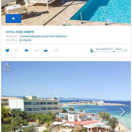
HOTEL
COD. VANTE
Tipologia
Camera doppia con prima colazione
Situato a
Es Pujols
Es Pujols 100 m
300 m.
x 2
x 0
x 0
Previous
Next