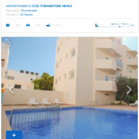
APPARTAMENTO
COD. FORMENTERA MONO
Tipologia
Monolocale
Situato a
Es Pujols
500 m
700 m.
x 2
x 1
x 1
Previous
Next