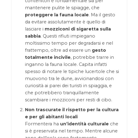
contenitori è fondamentale sia per
mantenere pulite le spiagge, che
proteggere la fauna locale
. Ma il gesto
da evitare assolutamente è quello di
lasciare i
mozziconi di sigaretta sulla
sabbia
. Questi rifiuti impiegano
moltissimo tempo per degradarsi e nel
frattempo, oltre ad essere un
gesto
totalmente incivile
, potrebbe trarre in
inganno la fauna locale. Capita infatti
spesso di notare le tipiche lucertole che si
muovono tra le dune, avvicinandosi con
curiosità ai parei dei turisti in spiaggia, e
che potrebbero tranquillamente
scambiare i mozziconi per resti di cibo.
Non trascurate il rispetto per la cultura
e per gli abitanti locali
Formentera ha
un’identità culturale
che
si è preservata nel tempo. Mentre alcune
zone dell’isola sono fortemente