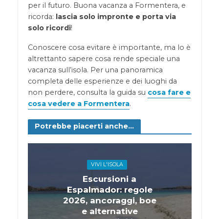
per il futuro. Buona vacanza a Formentera, e
ricorda:
lascia solo impronte e porta via
solo ricordi
!
Conoscere cosa evitare è importante, ma lo è
altrettanto sapere cosa rende speciale una
vacanza sull’isola. Per una panoramica
completa delle esperienze e dei luoghi da
non perdere, consulta la guida su
cosa fare e
cosa vedere a Formentera
.
Potrebbe piacerti anche...
VIVI L'ISOLA
Escursioni a
Espalmador: regole
2026, ancoraggi, boe
e alternative