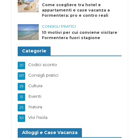
Come scegliere tra hotel e
appartamenti e case vacanza a
Formentera: pro e contro reali
CONSIGLI PRATICI
10 motivi per cui conviene visitare
Formentera fuori stagione
Categorie
Codici sconto
20
Consigli pratici
107
Cultura
29
Eventi
51
Natura
25
Vivi l'isola
101
Alloggi e Case Vacanza