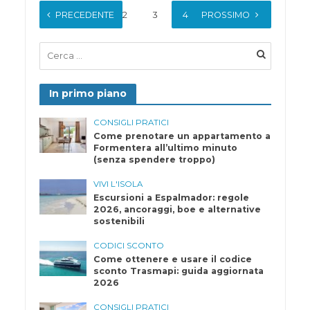
PRECEDENTE
1
2
3
4
PROSSIMO
5
In primo piano
CONSIGLI PRATICI
Come prenotare un appartamento a
Formentera all’ultimo minuto
(senza spendere troppo)
VIVI L'ISOLA
Escursioni a Espalmador: regole
2026, ancoraggi, boe e alternative
sostenibili
CODICI SCONTO
Come ottenere e usare il codice
sconto Trasmapi: guida aggiornata
2026
CONSIGLI PRATICI