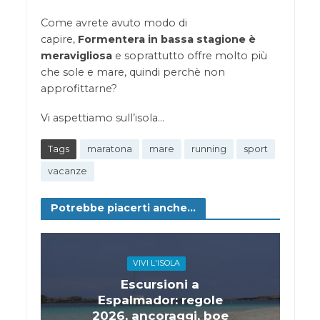
Come avrete avuto modo di
capire,
Formentera in bassa stagione è
meravigliosa
e soprattutto offre molto più
che sole e mare, quindi perchè non
approfittarne?
Vi aspettiamo sull’isola…
Tags
maratona
mare
running
sport
vacanze
Potrebbe piacerti anche...
VIVI L'ISOLA
Escursioni a
Espalmador: regole
2026, ancoraggi, boe