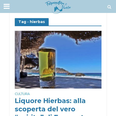
Tag - hierbas
CULTURA
Liquore Hierbas: alla
scoperta del vero