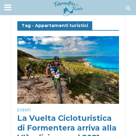
Tag - Appartamenti turistici
EVENTI
La Vuelta Cicloturistica
di Formentera arriva alla