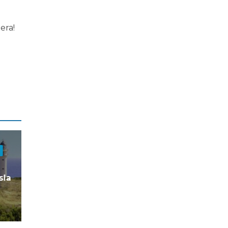
era!
sla