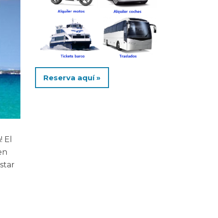
Reserva aquí »
! El
en
star
o