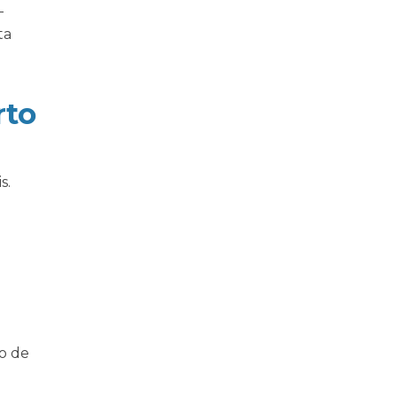
-
ta
rto
s.
o de