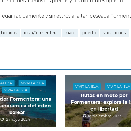
, donde detallamos los precios y los diferentes tipos de
 llegar rápidamente y sin estrés a la tan deseada Forment
horarios
ibiza/formentera
mare
puerto
vacaciones
ALEZA
VIVIR LA ISLA
VIVIR LA ISLA
VIVIR LA ISLA
VIVIR LA ISLA
Rutas en moto por
ador Formentera: una
Formentera: explora la i
panorámica del edén
en libertad
balear
12 diciembre 2023
12 mayo 2024