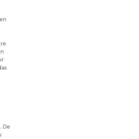
 en
tre
on
or
das
. De
s