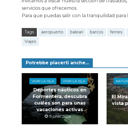
invitamos a visitar nuestra sección de traslados
servicios que ofrecemos.
Para que puedas salir con la tranquilidad para
Tags
aeropuerto
baleari
barcos
ferries
Viajes
Potrebbe piacerti anche...
VIVIR LA ISLA
VIVIR LA ISLA
NATUR
Deportes náuticos en
Formentera, descubra
El Mir
cuáles son para unas
vista 
vacaciones activas
11 junio 2024