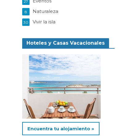
Eventos
27
Naturaleza
8
Vivir la isla
30
Hoteles y Casas Vacacionales
Encuentra tu alojamiento »