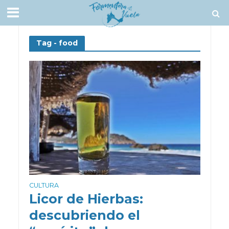
Tag - food
CULTURA
Licor de Hierbas:
descubriendo el