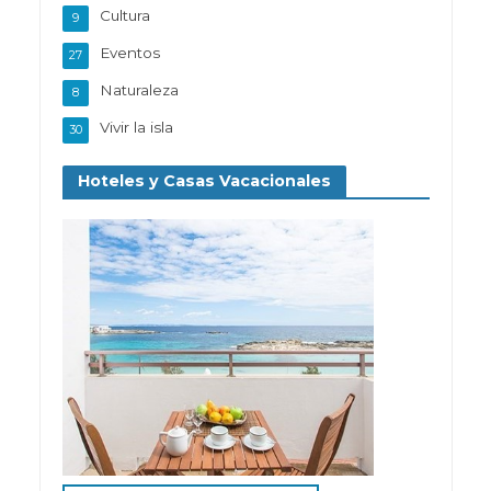
Cultura
9
Eventos
27
Naturaleza
8
Vivir la isla
30
Hoteles y Casas Vacacionales