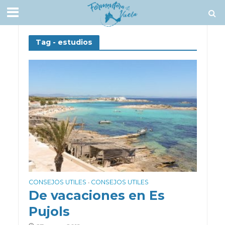
Tag - estudios
CONSEJOS UTILES
CONSEJOS UTILES
•
De vacaciones en Es
Pujols