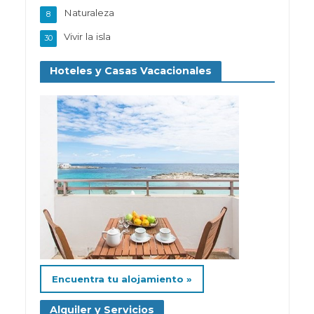
Naturaleza
8
Vivir la isla
30
Hoteles y Casas Vacacionales
Encuentra tu alojamiento »
Alquiler y Servicios