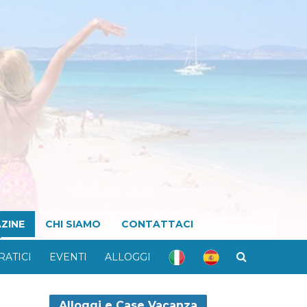
ZINE
CHI SIAMO
CONTATTACI
RATICI
EVENTI
ALLOGGI
Alloggi e Case Vacanza