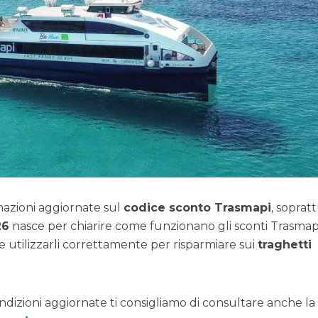
mazioni aggiornate sul
codice sconto Trasmapi
, soprat
26
nasce per chiarire come funzionano gli sconti Trasmap
 utilizzarli correttamente per risparmiare sui
traghetti
ndizioni aggiornate ti consigliamo di consultare anche la