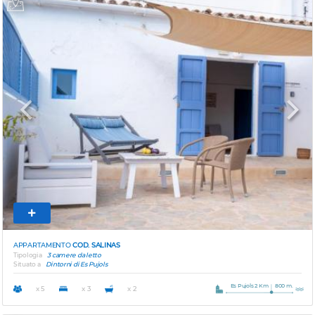
Previous
Next
APPARTAMENTO
COD. SALINAS
Tipologia
3 camere da letto
Situato a
Dintorni di Es Pujols
Es Pujols 2 Km
800 m.
x 5
x 3
x 2