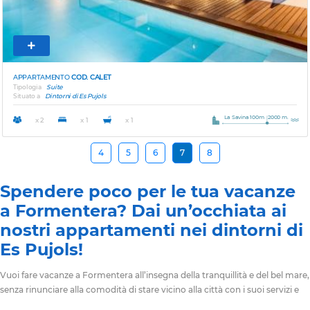
APPARTAMENTO
COD. CALET
Tipologia
Suite
Situato a
Dintorni di Es Pujols
La Savina 100m
2000 m.
x 2
x 1
x 1
4
5
6
7
8
Spendere poco per le tua vacanze
a Formentera? Dai un’occhiata ai
nostri appartamenti nei dintorni di
Es Pujols!
Vuoi fare vacanze a Formentera all’insegna della tranquillità e del bel mare,
senza rinunciare alla comodità di stare vicino alla città con i suoi servizi e
divertimenti? Un
hotel o appartamento vicino a Es Pujols
è quello che fa