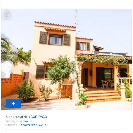
Previous
Next
APPARTAMENTO
COD. PACO
Tipologia
4 camere
Situato a
Dintorni di Es Pujols