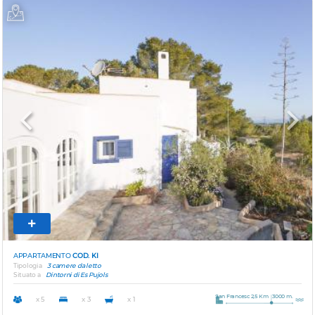
Previous
Next
APPARTAMENTO
COD. KI
Tipologia
3 camere da letto
Situato a
Dintorni di Es Pujols
San Francesc 2,5 Km
3000 m.
x 5
x 3
x 1