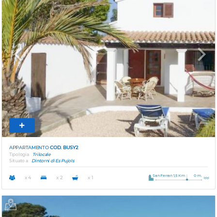
Previous
Next
APPARTAMENTO
COD. BUSY2
Tipologia
Trilocale
Situato a
Dintorni di Es Pujols
San Ferran 1,5 Km
0 m.
x 4
x 2
x 1