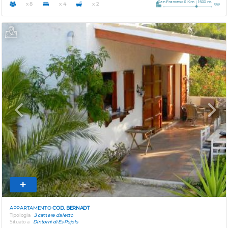
San Francesc 6 Km
1500 m.
x 8
x 4
x 2
Previous
Next
APPARTAMENTO
COD. BERNADT
Tipologia
3 camere da letto
Situato a
Dintorni di Es Pujols