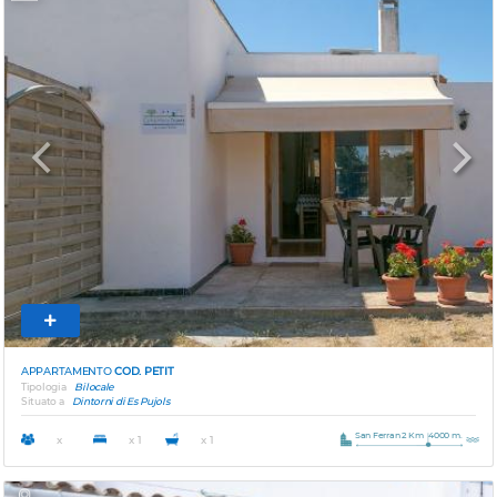
Previous
Next
APPARTAMENTO
COD. PETIT
Tipologia
Bilocale
Situato a
Dintorni di Es Pujols
San Ferran 2 Km
4000 m.
x
x 1
x 1