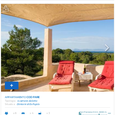
Previous
Next
APPARTAMENTO
COD PARE
Tipologia
4 camere da letto
Situato a
Dintorni di Es Pujols
San Francesc 3 Km
5000 m.
x 8
x 4
x 3