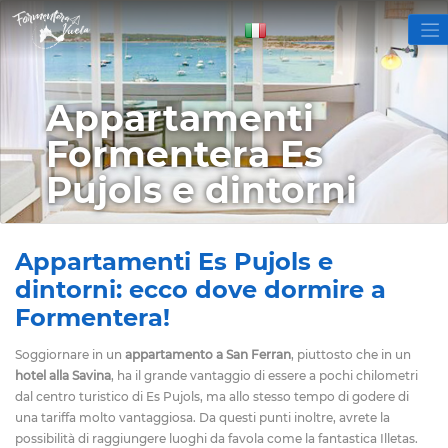
Appartamenti
Formentera Es
Pujols e dintorni
Appartamenti Es Pujols e
dintorni: ecco dove dormire a
Formentera!
Soggiornare in un
appartamento a San Ferran
, piuttosto che in un
hotel alla Savina
, ha il grande vantaggio di essere a pochi chilometri
dal centro turistico di Es Pujols, ma allo stesso tempo di godere di
una tariffa molto vantaggiosa. Da questi punti inoltre, avrete la
possibilità di raggiungere luoghi da favola come la fantastica Illetas.