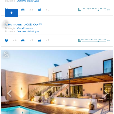
Situato a
Dintorni di Es Pujols
Es Pujols 550m
550 m.
x 4
x 2
x 2
Previous
Next
APPARTAMENTO
COD. CANPY
Tipologia
Casa 2 camere
Situato a
Dintorni di Es Pujols
4 Km San Francesc
3000 m.
x 4
x 2
x 1
Previous
Next