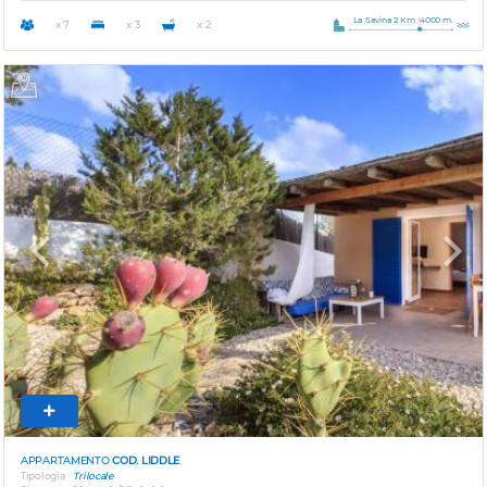
La Savina 2 Km
4000 m.
x 7
x 3
x 2
Previous
Next
APPARTAMENTO
COD. LIDDLE
Tipologia
Trilocale