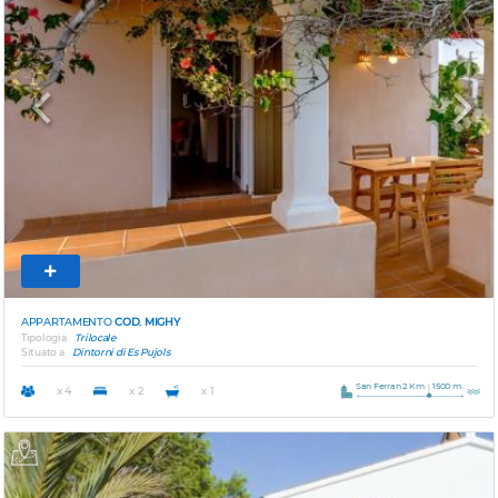
Previous
Next
APPARTAMENTO
COD. MIGHY
Tipologia
Trilocale
Situato a
Dintorni di Es Pujols
San Ferran 2 Km
1500 m.
x 4
x 2
x 1