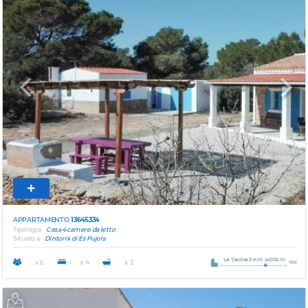
Previous
Next
APPARTAMENTO
13645334
Tipologia
Casa 4 camere da letto
Situato a
Dintorni di Es Pujols
La Savina 3 Km
4000 m.
x 6
x 4
x 2