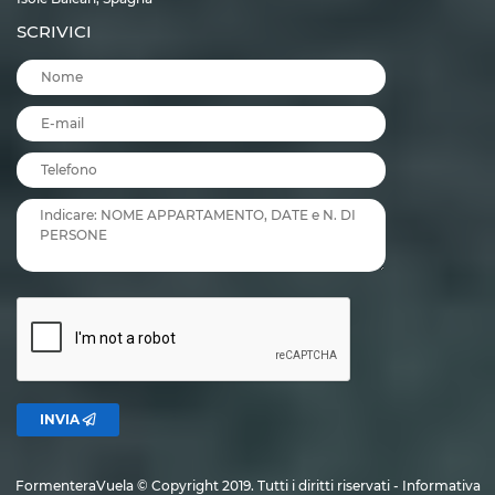
Migjorn.
SCRIVICI
Scegliere di prenotare un
appartamento Migjorn Formentera
vuol dire
relax e tranquillità. Si tratta infatti di un’area in cui la natura la fa da
padrone, con
immense pinete verdi
che fanno da accompagnamento alla
spiaggia.
La sabbia bianca e l’azzurro acceso del mare fanno di questo tratto di
costa un posto meraviglioso e spettacolare, soprattutto nelle località
Es
Arenals
ed
Es Cupinar
.
Chi invece preferisce soggiornare in un
appartamento Es Pujols
Formentera
avrá tutta la comodità di alloggiare nel vibrante centro
turistico dell’isola.
Bar, ristoranti e locali notturni fanno di questo piccolo paese la
capitale
turistica
e della movida.
Qui c’è una grande varietà di alloggi turistici, da
piccoli ostelli economici
fino a
hotel 5 stelle lusso
appena rinnovati. Il paese offre anche vie
tranquille, adatte anche a un turismo familiare, oltre ad una bella
passeggiata lungomare.
INVIA
È proprio qui che tutte le sere ha luogo un
caratteristico mercatino
, con la
possibilità di comprare souvenirs “made in Formentera”.
FormenteraVuela © Copyright 2019. Tutti i diritti riservati - Informativa