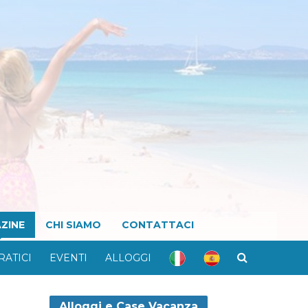
ZINE
CHI SIAMO
CONTATTACI
RATICI
EVENTI
ALLOGGI
Alloggi e Case Vacanza