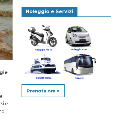
Noleggio e Servizi
gie
Prenota ora »
a
si e
mo