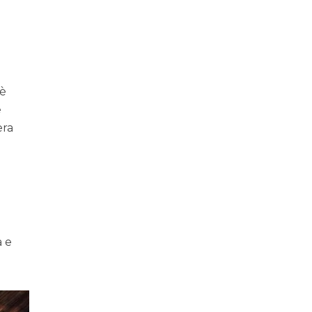
 è
e
era
a e