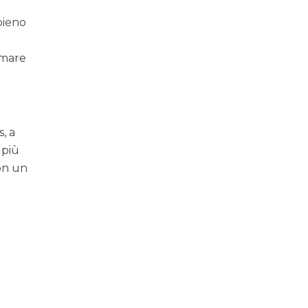
pieno
e mare
, a
 più
con un