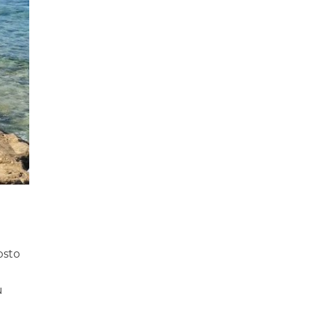
osto
u