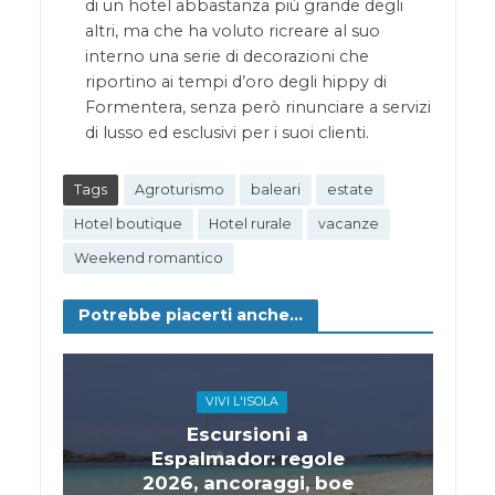
di un hotel abbastanza più grande degli
altri, ma che ha voluto ricreare al suo
interno una serie di decorazioni che
riportino ai tempi d’oro degli hippy di
Formentera, senza però rinunciare a servizi
di lusso ed esclusivi per i suoi clienti.
Tags
Agroturismo
baleari
estate
Hotel boutique
Hotel rurale
vacanze
Weekend romantico
Potrebbe piacerti anche...
VIVI L'ISOLA
Escursioni a
Espalmador: regole
2026, ancoraggi, boe