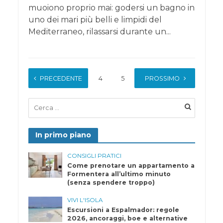
muoiono proprio mai: godersi un bagno in
uno dei mari più belli e limpidi del
Mediterraneo, rilassarsi durante un...
PRECEDENTE
1
…
4
5
6
PROSSIMO
7
In primo piano
CONSIGLI PRATICI
Come prenotare un appartamento a
Formentera all’ultimo minuto
(senza spendere troppo)
VIVI L'ISOLA
Escursioni a Espalmador: regole
2026, ancoraggi, boe e alternative