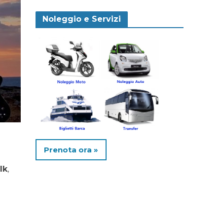
Noleggio e Servizi
Prenota ora »
lk
,