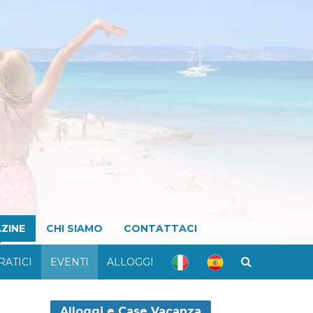
ZINE
CHI SIAMO
CONTATTACI
RATICI
EVENTI
ALLOGGI
Alloggi e Case Vacanza