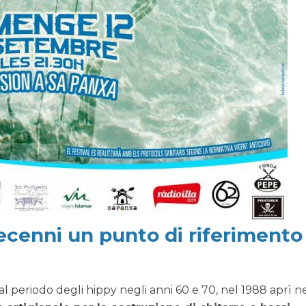
ecenni un punto di riferimento
dal periodo degli hippy negli anni 60 e 70, nel 1988 aprì n