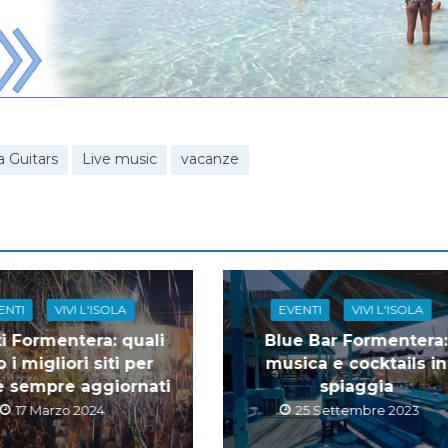
 Guitars
Live music
vacanze
ENTI
VIVI L'ISOLA
EVENTI
VIVI L'ISOLA
i Formentera: quali
Blue Bar Formentera:
 i migliori siti per
musica e cocktails in
e sempre aggiornati
spiaggia
17 Marzo 2024
25 Settembre 2023