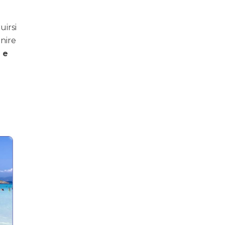
uirsi
unire
 e