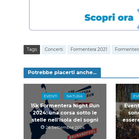
Tags
Concerti
Formentera 2021
Formentera
Potrebbe piacerti anche...
EVENTI
NATURA
EV
15k Formentera Night Run
Event
2024: una corsa sotto le
sono
stelle nell’isola dei sogni
esser
26 Settembre 2024