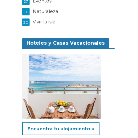
Eventos
27
Naturaleza
8
Vivir la isla
30
Hoteles y Casas Vacacionales
Encuentra tu alojamiento »