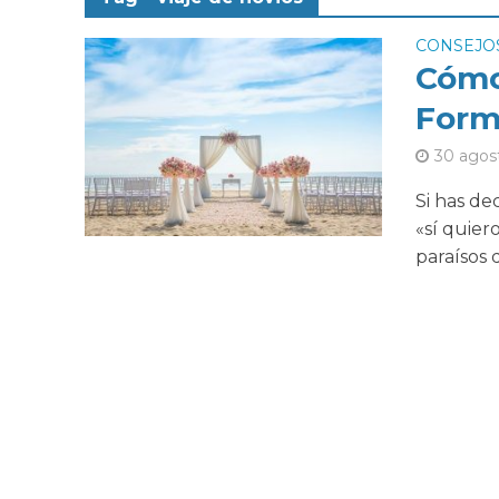
CONSEJOS
Cómo
Form
30 agos
Si has de
«sí quier
paraísos d