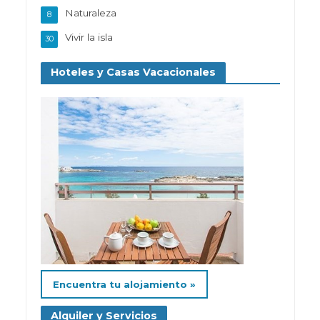
Naturaleza
8
Vivir la isla
30
Hoteles y Casas Vacacionales
Encuentra tu alojamiento »
Alquiler y Servicios