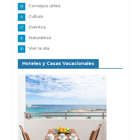
Consejos utiles
35
Cultura
9
Eventos
27
Naturaleza
8
Vivir la isla
30
Hoteles y Casas Vacacionales