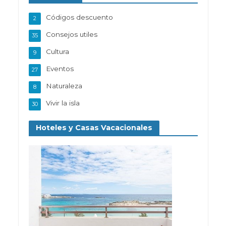
Códigos descuento
2
Consejos utiles
35
Cultura
9
Eventos
27
Naturaleza
8
Vivir la isla
30
Hoteles y Casas Vacacionales