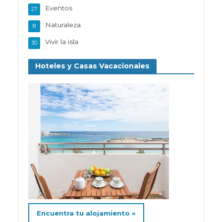
Eventos
27
Naturaleza
8
Vivir la isla
30
Hoteles y Casas Vacacionales
Encuentra tu alojamiento »