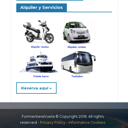
Alquiler y Servicios
Reserva aquí »
FormenteraVuela © Copyright 2016. All rights
reserved -
Privacy Policy
-
Informativa Cookies