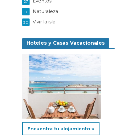
Eventos
27
Naturaleza
8
Vivir la isla
30
Hoteles y Casas Vacacionales
Encuentra tu alojamiento »