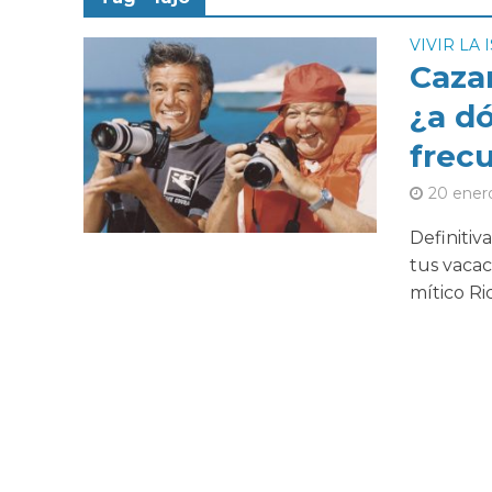
VIVIR LA 
Caza
¿a d
frec
20 ener
Definitiv
tus vacac
mítico Ric