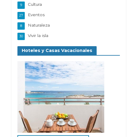
Cultura
9
Eventos
27
Naturaleza
8
Vivir la isla
30
Hoteles y Casas Vacacionales