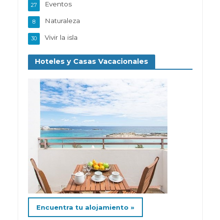
Eventos
27
Naturaleza
8
Vivir la isla
30
Hoteles y Casas Vacacionales
Encuentra tu alojamiento »