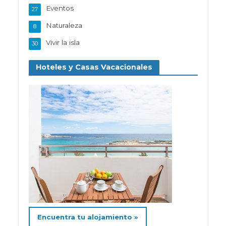
Eventos
27
Naturaleza
8
Vivir la isla
30
Hoteles y Casas Vacacionales
Encuentra tu alojamiento »