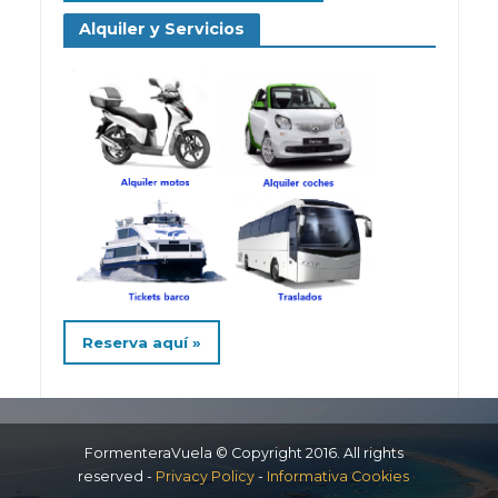
Alquiler y Servicios
Reserva aquí »
FormenteraVuela © Copyright 2016. All rights
reserved -
Privacy Policy
-
Informativa Cookies