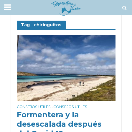
Tag - chiringuitos
CONSEJOS UTILES
CONSEJOS UTILES
•
Formentera y la
desescalada después