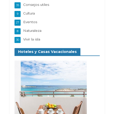
Consejos utiles
35
Cultura
9
Eventos
27
Naturaleza
8
Vivir la isla
30
Hoteles y Casas Vacacionales